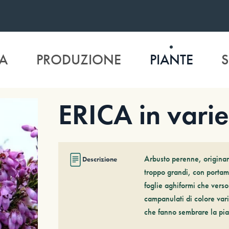
A
PRODUZIONE
PIANTE
S
ERICA in varie
Arbusto perenne, originari
Descrizione
troppo grandi, con portame
foglie aghiformi che verso 
campanulati di colore var
che fanno sembrare la pia