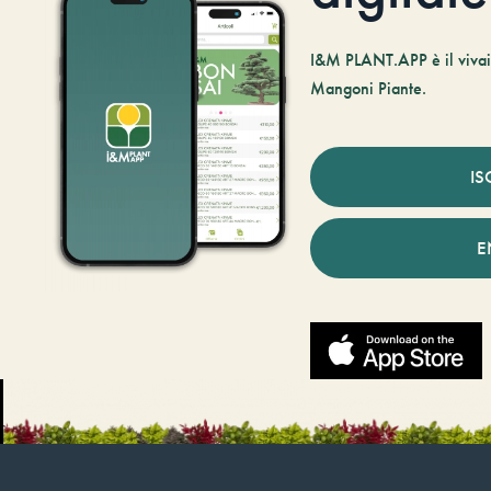
I&M PLANT.APP è il vivaio
Mangoni Piante.
IS
E