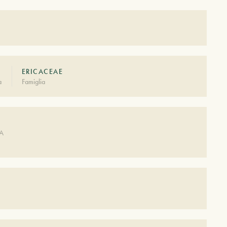
ERICACEAE
à
Famiglia
A
DA