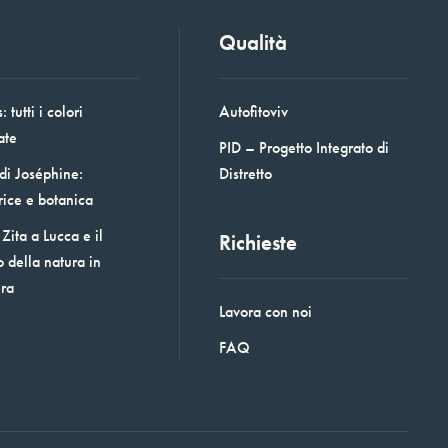
Qualità
 tutti i colori
Autofitoviv
ate
PID – Progetto Integrato di
 di Joséphine:
Distretto
rice e botanica
Zita a Lucca e il
Richieste
o della natura in
era
Lavora con noi
FAQ