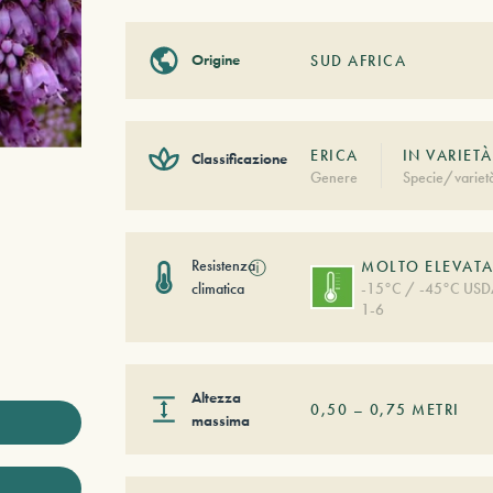
Origine
SUD AFRICA
ERICA
IN VARIETÀ
Classificazione
Genere
Specie/variet
Resistenza
ⓘ
MOLTO ELEVAT
climatica
-15°C / -45°C US
1-6
Altezza
0,50
–
0,75
METRI
massima