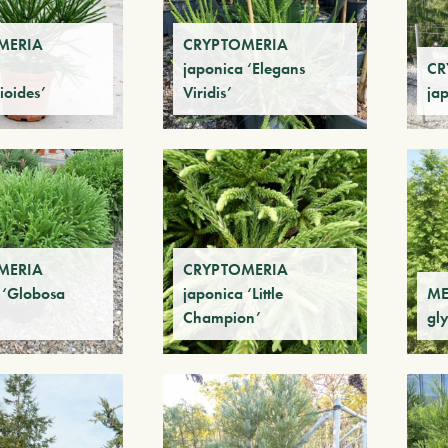
MERIA
CRYPTOMERIA
japonica ‘Elegans
CR
ioides’
Viridis’
ja
MERIA
CRYPTOMERIA
 ‘Globosa
japonica ‘Little
ME
Champion’
gl