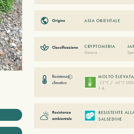
Origine
ASIA ORIENTALE
CRYPTOMERIA
JA
Classificazione
Genere
Spe
Resistenza
ⓘ
MOLTO ELEVAT
climatica
-15°C / -45°C US
1-6
Resistenza
RESISTENTE ALL
ambientale
SALSEDINE