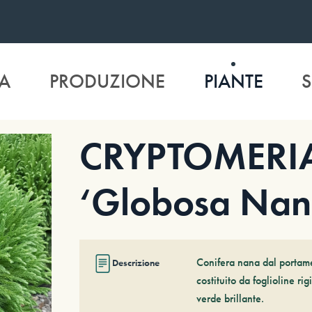
A
PRODUZIONE
PIANTE
S
CRYPTOMERIA
‘Globosa Nan
Conifera nana dal portame
Descrizione
costituito da foglioline ri
verde brillante.