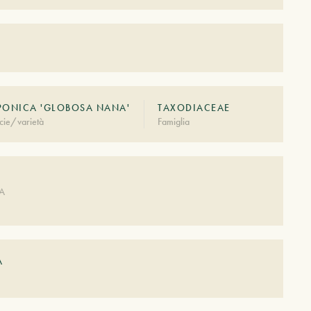
PONICA 'GLOBOSA NANA'
TAXODIACEAE
cie/varietà
Famiglia
A
DA
A