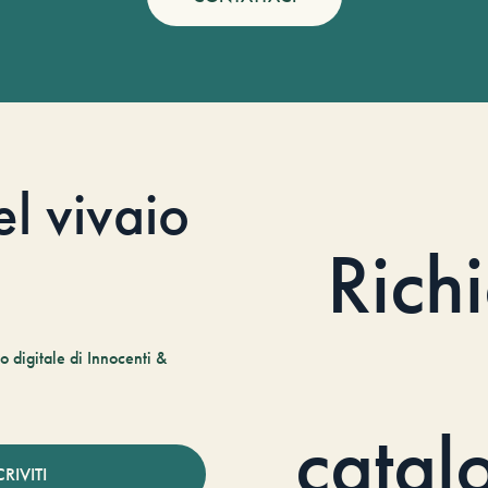
el vivaio
Rich
 digitale di Innocenti &
catal
CRIVITI