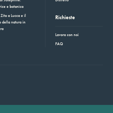
rice e botanica
Zita a Lucca e il
Richieste
o della natura in
era
Lavora con noi
FAQ