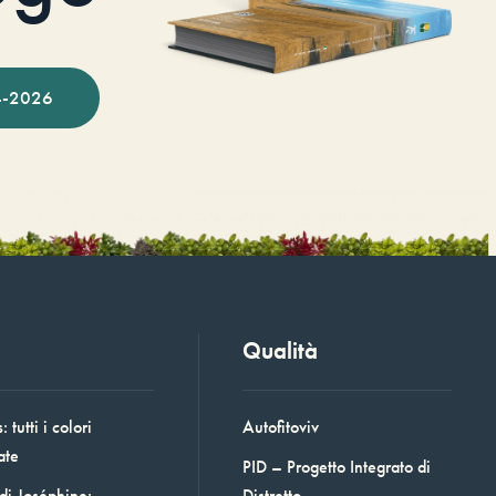
-2026
Qualità
 tutti i colori
Autofitoviv
ate
PID – Progetto Integrato di
 di Joséphine:
Distretto