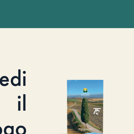
iedi
il
ogo