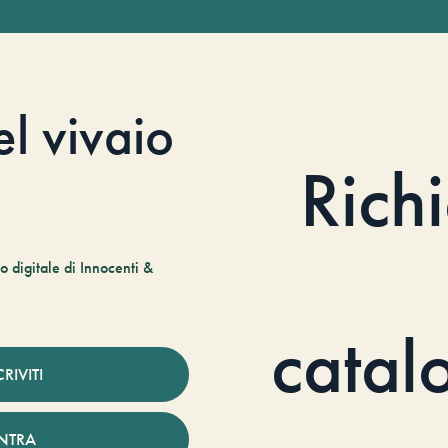
el vivaio
Rich
 digitale di Innocenti &
catal
CRIVITI
NTRA