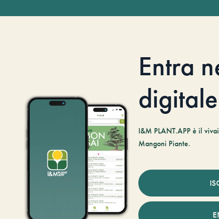
Entra n
digitale
I&M PLANT.APP è il vivaio
Mangoni Piante.
IS
E