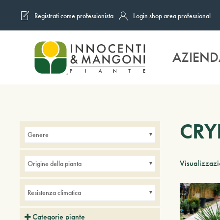
Registrati come professionista
Login shop area professional
Skip to main content
AZIEND
CRY
Genere
Visualizzazio
Origine della pianta
Resistenza climatica
Categorie piante