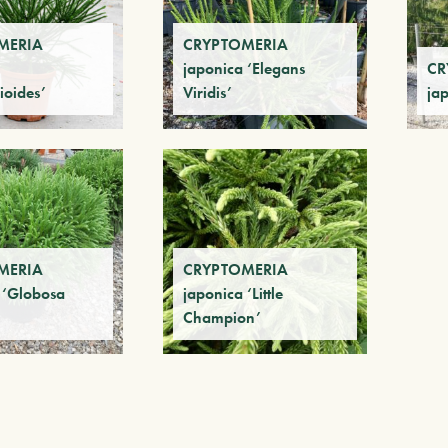
MERIA
CRYPTOMERIA
japonica ‘Elegans
CR
ioides’
Viridis’
ja
MERIA
CRYPTOMERIA
 ‘Globosa
japonica ‘Little
Champion’