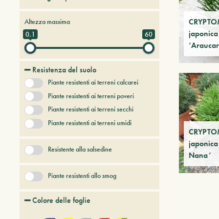
Alberi da frutto
CRYPTO
Altezza massima
Alberi e arbusti a foglia caduca
japonica
0.1
60
‘Araucar
Alberi e arbusti persistenti
Alberi e piante del futuro
Resistenza del suolo
Bambù
Piante resistenti ai terreni calcarei
Conifere
Erbacee perenni
Piante resistenti ai terreni poveri
+ Show More
Piante resistenti ai terreni secchi
Piante resistenti ai terreni umidi
CRYPTO
japonica
Resistente alla salsedine
Nana’
Piante resistenti allo smog
Colore delle foglie