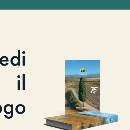
iedi
il
ogo