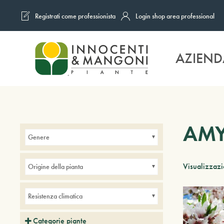
Registrati come professionista
Login shop area professional
Skip to main content
AZIEND
AM
Genere
Visualizzazio
Origine della pianta
Resistenza climatica
Categorie piante