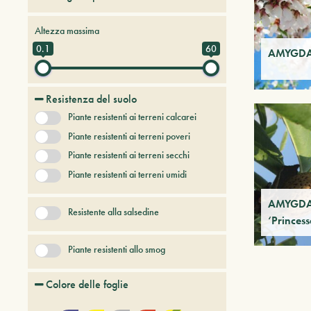
Alberi da frutto
Altezza massima
Alberi e arbusti a foglia caduca
0.1
60
AMYGDAL
Alberi e arbusti persistenti
Alberi e piante del futuro
Resistenza del suolo
Bambù
Piante resistenti ai terreni calcarei
Conifere
Erbacee perenni
Piante resistenti ai terreni poveri
+ Show More
Piante resistenti ai terreni secchi
Piante resistenti ai terreni umidi
AMYGDAL
Resistente alla salsedine
‘Princess
Piante resistenti allo smog
Colore delle foglie