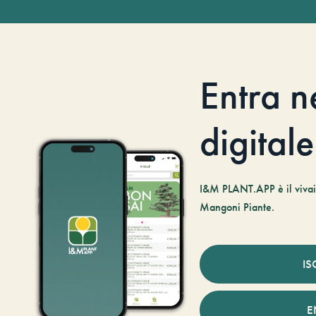
Entra n
digitale
I&M PLANT.APP è il vivaio
Mangoni Piante.
IS
E