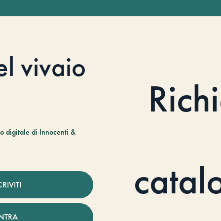
el vivaio
Rich
 digitale di Innocenti &
catal
CRIVITI
NTRA