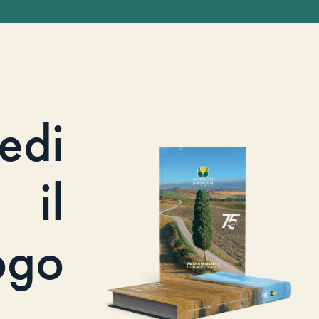
iedi
il
ogo