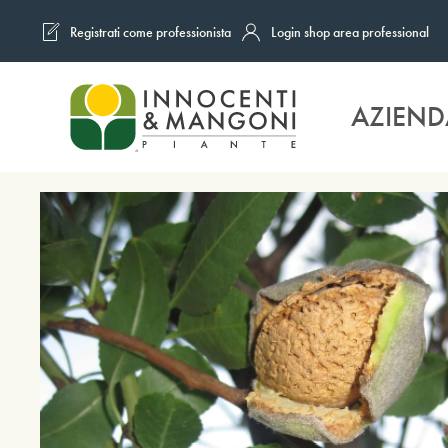
Registrati come professionista
Login shop area professional
Skip to main content
AZIEND