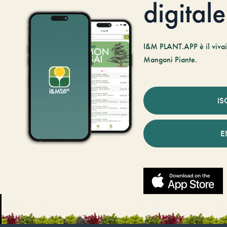
digitale
I&M PLANT.APP è il vivaio
Mangoni Piante.
IS
E