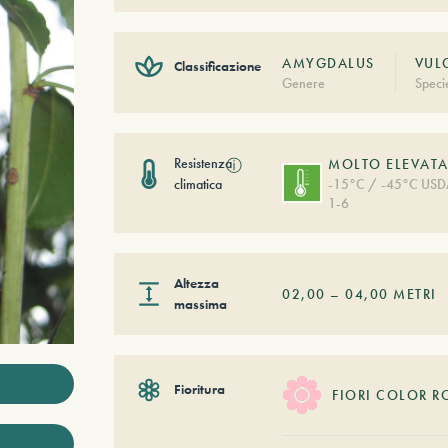
AMYGDALUS
VUL
Classificazione
Genere
Speci
Resistenza
ⓘ
MOLTO ELEVAT
climatica
-15°C / -45°C US
1-6
Altezza
02,00
–
04,00
METRI
massima
Fioritura
FIORI COLOR R