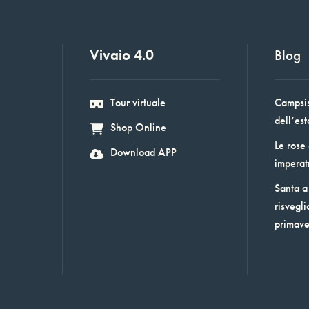
Vivaio 4.0
Blog
Tour virtuale
Campsis:
dell’est
Shop Online
Le rose
Download APP
imperat
Santa a 
risvegli
primav