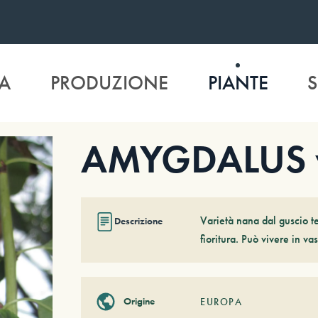
A
PRODUZIONE
PIANTE
S
AMYGDALUS v
Varietà nana dal guscio te
Descrizione
fioritura. Può vivere in va
Origine
EUROPA