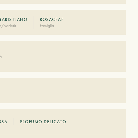
GARIS NANO
ROSACEAE
e/varietà
Famiglia
A
DA
OSA
PROFUMO DELICATO