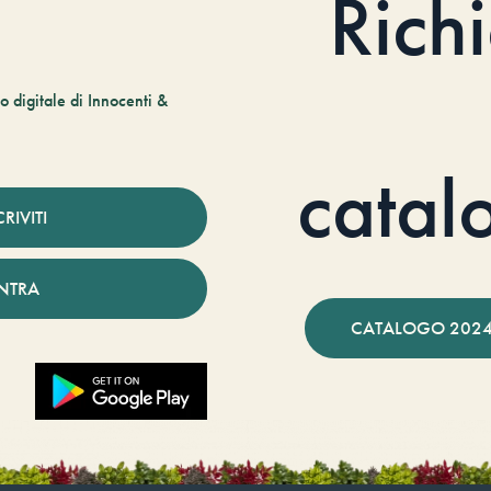
Rich
 digitale di Innocenti &
catal
CRIVITI
NTRA
CATALOGO 2024