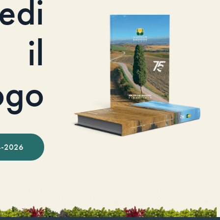
iedi
il
ogo
-2026