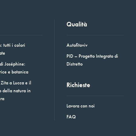
Qualità
 tutti i colori
Autofitoviv
ate
PID – Progetto Integrato di
 di Joséphine:
Distretto
rice e botanica
Zita a Lucca e il
Richieste
o della natura in
era
Lavora con noi
FAQ