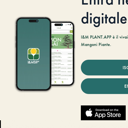
digitale
I&M PLANT.APP è il vivaio
Mangoni Piante.
IS
E