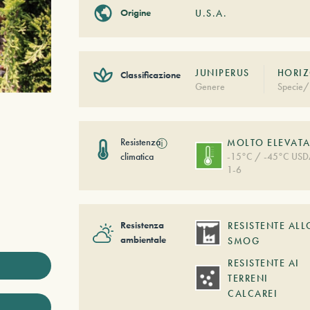
Origine
U.S.A.
JUNIPERUS
HORIZ
Classificazione
Genere
Specie/
Resistenza
ⓘ
MOLTO ELEVAT
climatica
-15°C / -45°C US
1-6
Resistenza
RESISTENTE ALL
ambientale
SMOG
RESISTENTE AI
TERRENI
CALCAREI