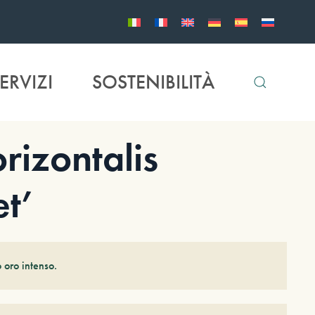
ERVIZI
SOSTENIBILITÀ
izontalis
t’
 oro intenso.