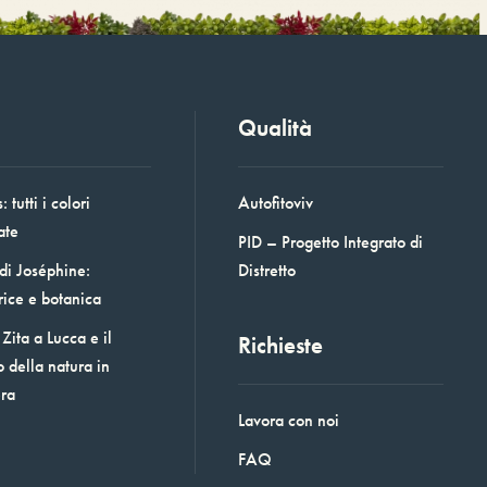
Qualità
 tutti i colori
Autofitoviv
ate
PID – Progetto Integrato di
 di Joséphine:
Distretto
rice e botanica
Zita a Lucca e il
Richieste
o della natura in
era
Lavora con noi
FAQ