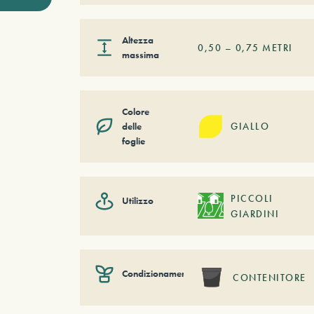
Altezza
0,50
–
0,75
METRI
massima
Colore
delle
GIALLO
foglie
PICCOLI
Utilizzo
GIARDINI
Condizionamento
CONTENITORE