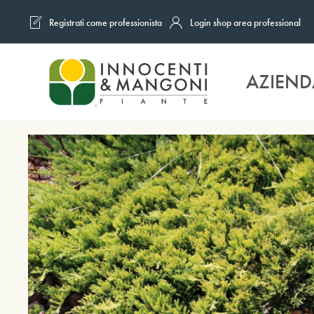
Registrati come professionista
Login shop area professional
Skip to main content
AZIEND