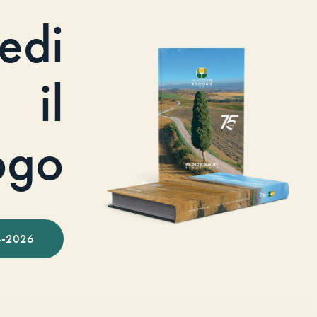
iedi
il
ogo
-2026