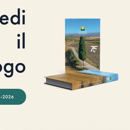
iedi
il
ogo
-2026