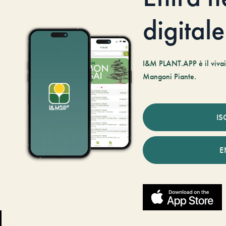
digitale
I&M PLANT.APP è il vivaio
Mangoni Piante.
IS
E