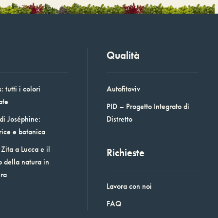
Qualità
 tutti i colori
Autofitoviv
ate
PID – Progetto Integrato di
 di Joséphine:
Distretto
rice e botanica
Zita a Lucca e il
Richieste
o della natura in
era
Lavora con noi
FAQ