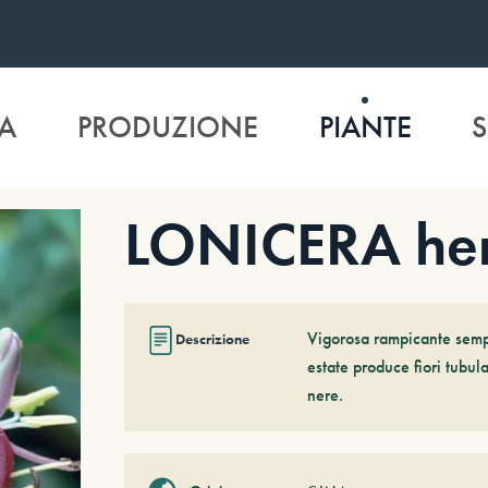
A
PRODUZIONE
PIANTE
S
LONICERA he
Vigorosa rampicante sempr
Descrizione
estate produce fiori tubul
nere.