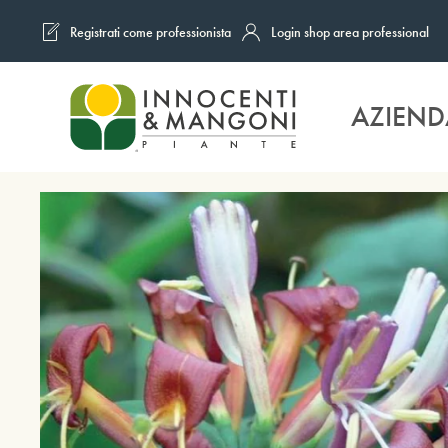
Registrati come professionista
Login shop area professional
Skip to main content
AZIEND