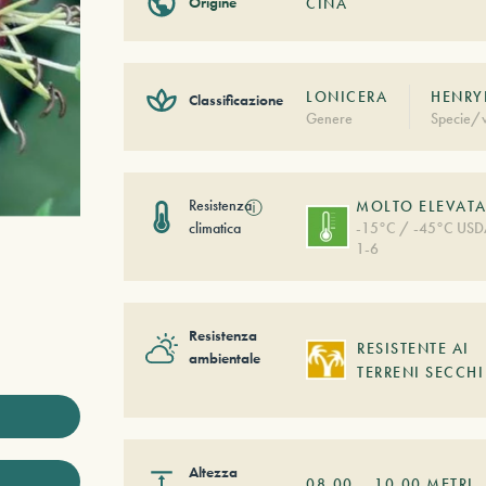
Origine
CINA
LONICERA
HENRY
Classificazione
Genere
Specie/v
Resistenza
ⓘ
MOLTO ELEVAT
climatica
-15°C / -45°C US
1-6
Resistenza
RESISTENTE AI
ambientale
TERRENI SECCHI
Altezza
08,00
–
10,00
METRI