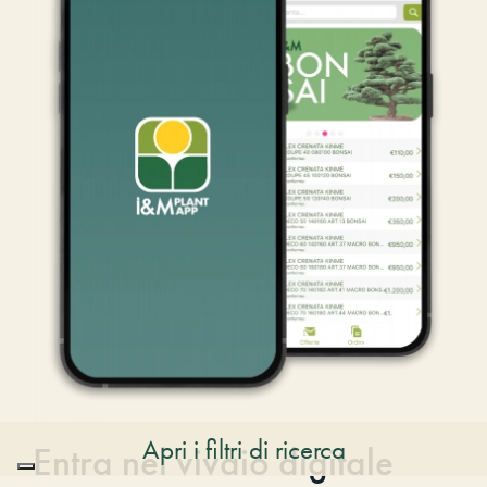
Apri i filtri di ricerca
Entra nel vivaio digitale