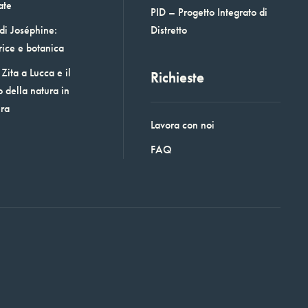
ate
PID – Progetto Integrato di
 di Joséphine:
Distretto
rice e botanica
Zita a Lucca e il
Richieste
o della natura in
era
Lavora con noi
FAQ