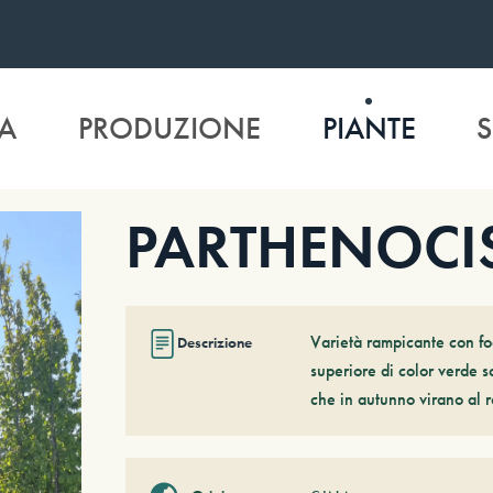
A
PRODUZIONE
PIANTE
S
PARTHENOCIS
Varietà rampicante con fo
Descrizione
superiore di color verde s
che in autunno virano al r