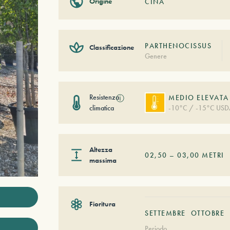
Origine
CINA
PARTHENOCISSUS
Classificazione
Genere
Resistenza
ⓘ
MEDIO ELEVATA
climatica
-10°C / -15°C USD
Altezza
02,50
–
03,00
METRI
massima
Fioritura
SETTEMBRE
OTTOBRE
Periodo