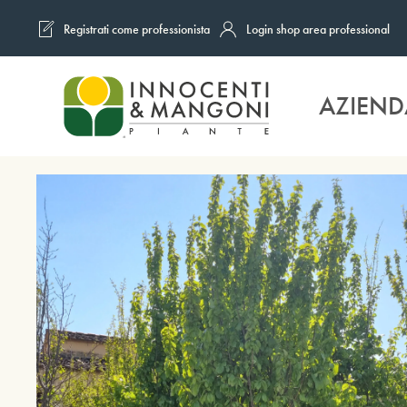
Registrati come professionista
Login shop area professional
Skip to main content
AZIEND