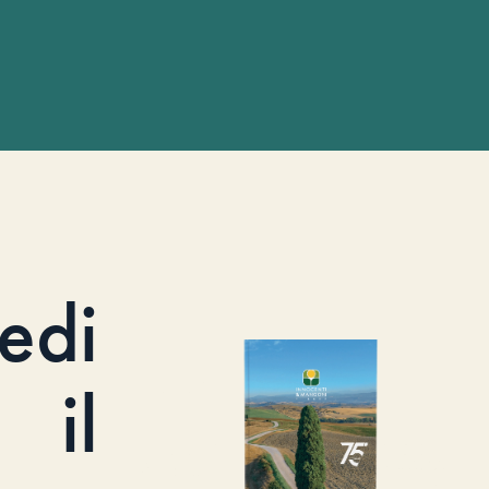
iedi
il