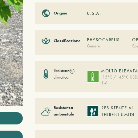
Origine
U.S.A.
PHYSOCARPUS
OP
Classificazione
Genere
Spe
Resistenza
ⓘ
MOLTO ELEVAT
climatica
-15°C / -45°C US
1-6
Resistenza
RESISTENTE AI
ambientale
TERRENI UMIDI