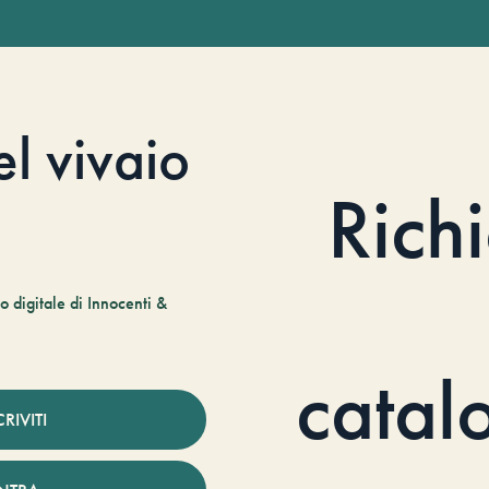
el vivaio
Rich
 digitale di Innocenti &
catal
CRIVITI