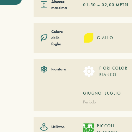
Altezza
01,50
–
02,00
METRI
massima
Colore
delle
GIALLO
foglie
FIORI COLOR
Fioritura
BIANCO
GIUGNO
LUGLIO
Periodo
PICCOLI
Utilizzo