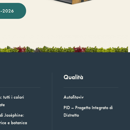
-2026
Qualità
 tutti i colori
Autofitoviv
ate
PID – Progetto Integrato di
 di Joséphine:
Distretto
rice e botanica