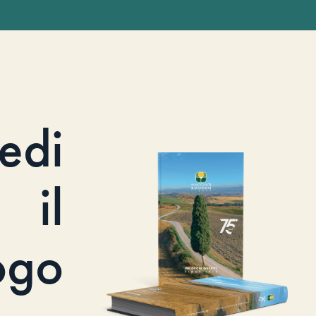
iedi
il
ogo