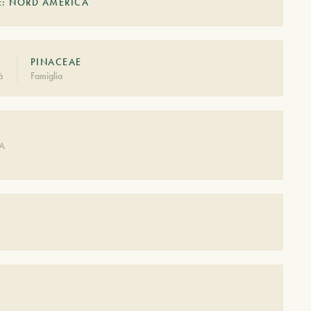
E: NORD AMERICA
PINACEAE
à
Famiglia
A
DA