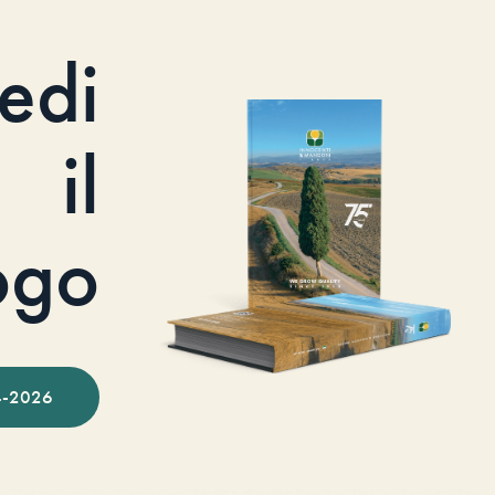
iedi
il
ogo
-2026