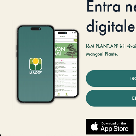
Entra n
digitale
I&M PLANT.APP è il vivaio
Mangoni Piante.
IS
E