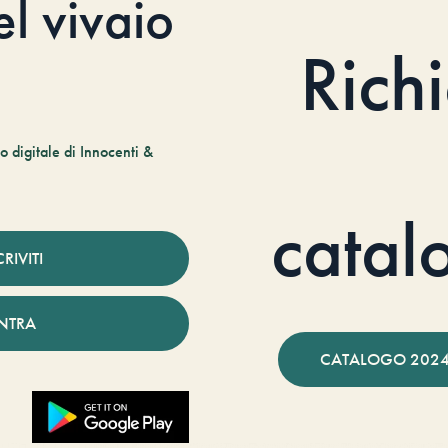
el vivaio
Rich
 digitale di Innocenti &
catal
CRIVITI
NTRA
CATALOGO 2024