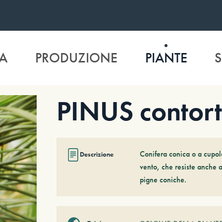
A
PRODUZIONE
PIANTE
S
PINUS contor
Conifera conica o a cupola
Descrizione
vento, che resiste anche a
pigne coniche.