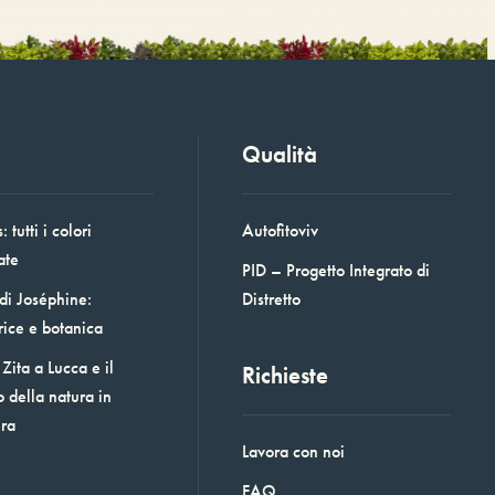
Qualità
 tutti i colori
Autofitoviv
ate
PID – Progetto Integrato di
 di Joséphine:
Distretto
rice e botanica
Zita a Lucca e il
Richieste
o della natura in
era
Lavora con noi
FAQ