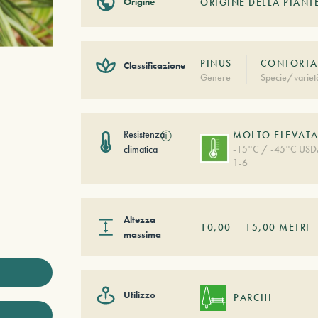
Origine
ORIGINE DELLA PIANT
PINUS
CONTORTA
Classificazione
Genere
Specie/variet
Resistenza
ⓘ
MOLTO ELEVAT
climatica
-15°C / -45°C US
1-6
Altezza
10,00
–
15,00
METRI
massima
Utilizzo
PARCHI