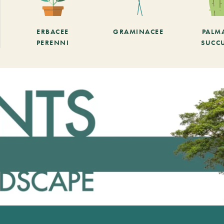
ERBACEE
GRAMINACEE
PALM
PERENNI
SUCC