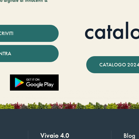
 digitale di Innocenti &
catal
CRIVITI
NTRA
CATALOGO 2024
Vivaio 4.0
Blog