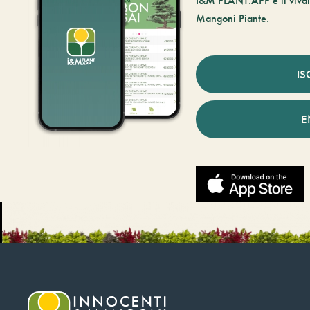
I&M PLANT.APP è il vivaio
Mangoni Piante.
IS
E