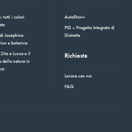
 tutti i colori
Autofitoviv
ate
PID – Progetto Integrato di
 di Joséphine:
Distretto
rice e botanica
Zita a Lucca e il
Richieste
o della natura in
era
Lavora con noi
FAQ