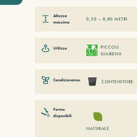
Altezza
0,50
–
0,80
METRI
massima
PICCOLI
Utilizzo
GIARDINI
Condizionamento
CONTENITORE
Forme
disponibili
NATURALE