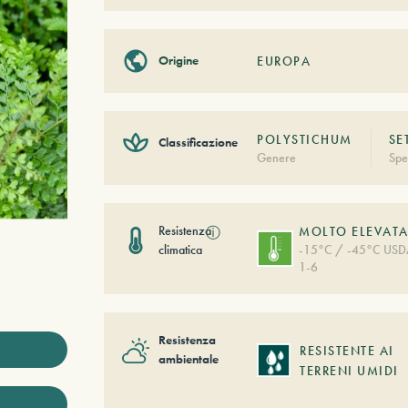
Origine
EUROPA
POLYSTICHUM
SE
Classificazione
Genere
Spe
Resistenza
ⓘ
MOLTO ELEVAT
climatica
-15°C / -45°C US
1-6
Resistenza
RESISTENTE AI
ambientale
TERRENI UMIDI