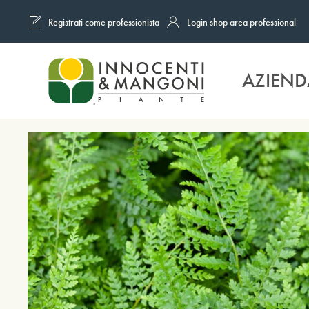
Registrati come professionista
Login shop area professional
Skip to main content
AZIEND