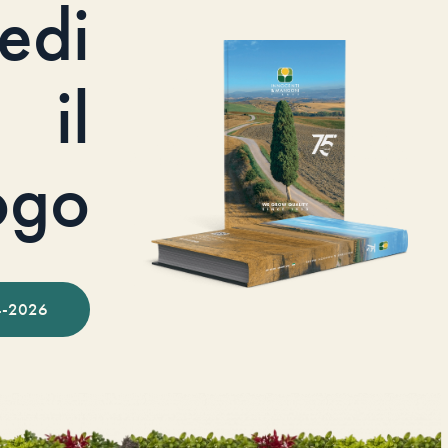
iedi
il
ogo
-2026