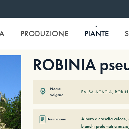
A
PRODUZIONE
PIANTE
S
ROBINIA pseu
Nome
FALSA ACACIA, ROBI
volgare
Albero a crescita veloce,
Descrizione
bianchi profumati a inizi