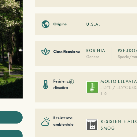
Origine
U.S.A.
ROBINIA
PSEUDO
Classificazione
Genere
Specie/var
Resistenza
ⓘ
MOLTO ELEVAT
climatica
-15°C / -45°C US
1-6
Resistenza
RESISTENTE ALL
ambientale
SMOG