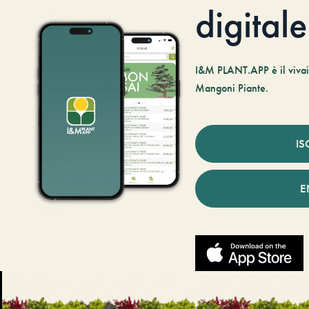
digitale
I&M PLANT.APP è il vivaio
Mangoni Piante.
IS
E