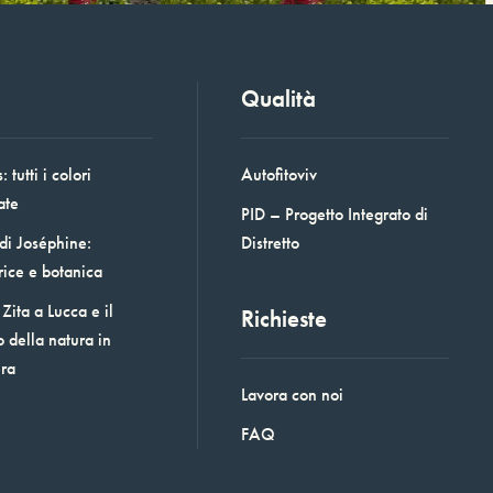
Qualità
 tutti i colori
Autofitoviv
ate
PID – Progetto Integrato di
 di Joséphine:
Distretto
rice e botanica
Zita a Lucca e il
Richieste
o della natura in
era
Lavora con noi
FAQ