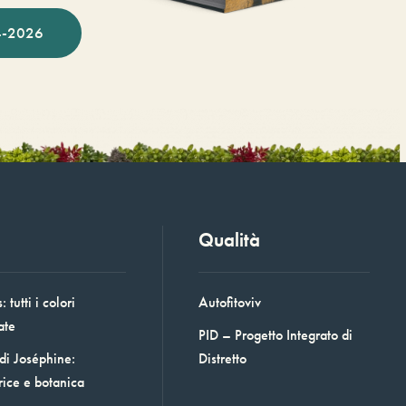
-2026
Qualità
 tutti i colori
Autofitoviv
ate
PID – Progetto Integrato di
 di Joséphine:
Distretto
rice e botanica