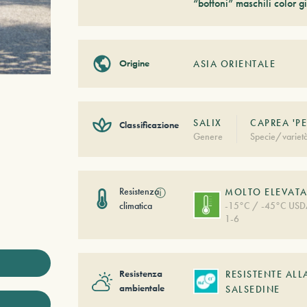
“bottoni” maschili color gi
Origine
ASIA ORIENTALE
SALIX
CAPREA 'P
Classificazione
Genere
Specie/variet
Resistenza
ⓘ
MOLTO ELEVAT
climatica
-15°C / -45°C US
1-6
Resistenza
RESISTENTE ALL
ambientale
SALSEDINE