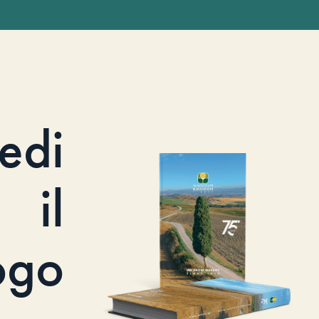
iedi
il
ogo