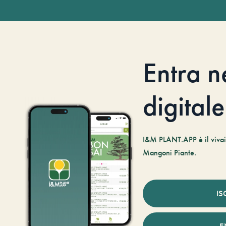
Entra n
digitale
I&M PLANT.APP è il vivaio
Mangoni Piante.
IS
E