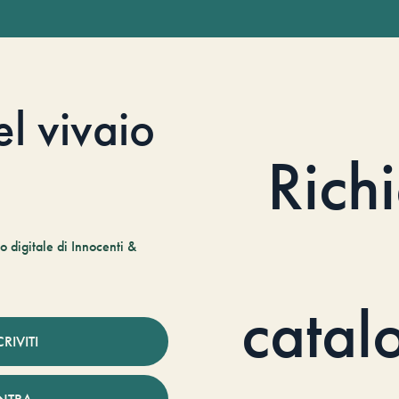
el vivaio
Rich
 digitale di Innocenti &
catal
CRIVITI
NTRA