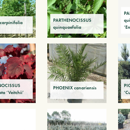
PA
PARTHENOCISSUS
qu
arpinifolia
quinquaefolia
‘E
NOCISSUS
PI
PHOENIX canariensis
ata ‘Veitchii’
‘C