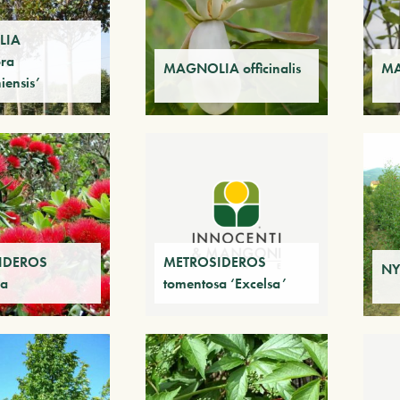
LIA
ora
MAGNOLIA officinalis
MA
iensis’
IDEROS
METROSIDEROS
NY
sa
tomentosa ‘Excelsa’