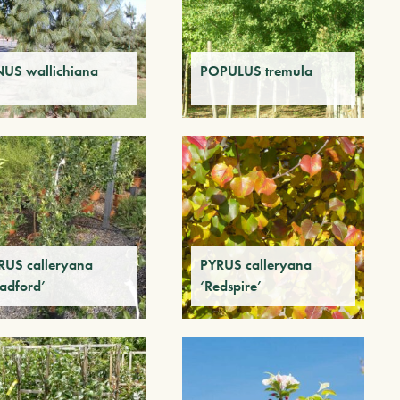
NUS wallichiana
POPULUS tremula
RUS calleryana
PYRUS calleryana
radford’
‘Redspire’