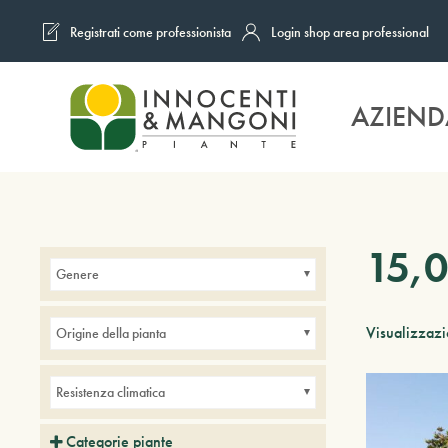
Registrati come professionista
Login shop area professional
Skip to main content
AZIEND
15,
Genere
Visualizzazi
Origine della pianta
Resistenza climatica
Categorie piante