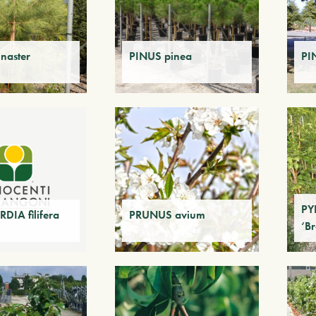
naster
PINUS pinea
PI
PY
DIA filifera
PRUNUS avium
‘B