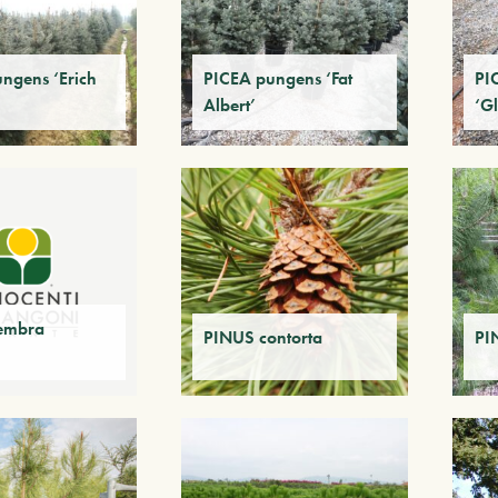
ngens ‘Erich
PICEA pungens ‘Fat
PI
Albert’
‘G
embra
PINUS contorta
PI