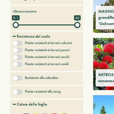
Alberi da frutto
MAGNO
Altezza massima
Alberi e arbusti a foglia caduca
grandifl
0.1
60
‘Galisson
Alberi e arbusti persistenti
Alberi e piante del futuro
Resistenza del suolo
Bambù
Piante resistenti ai terreni calcarei
Conifere
Erbacee perenni
Piante resistenti ai terreni poveri
+ Show More
Piante resistenti ai terreni secchi
Piante resistenti ai terreni umidi
METROS
Resistente alla salsedine
tomento
Piante resistenti allo smog
Colore delle foglie