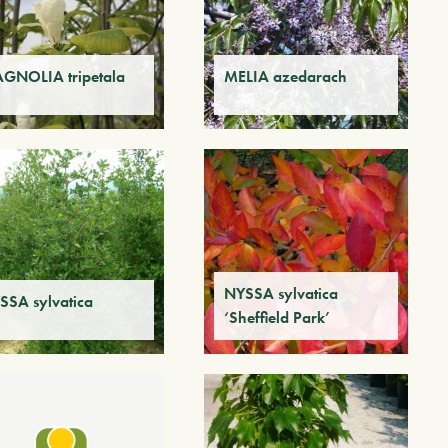
GNOLIA tripetala
MELIA azedarach
NYSSA sylvatica
SSA sylvatica
‘Sheffield Park’