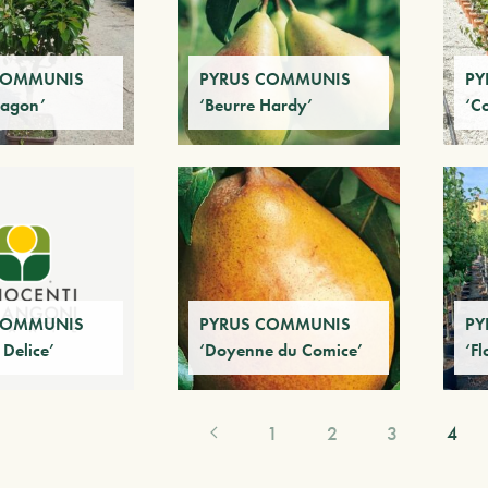
COMMUNIS
PYRUS COMMUNIS
PY
ragon’
‘Beurre Hardy’
‘C
COMMUNIS
PYRUS COMMUNIS
PY
 Delice’
‘Doyenne du Comice’
‘Fl
1
2
3
4