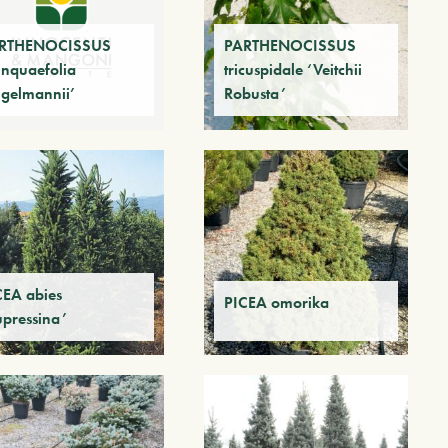
RTHENOCISSUS
PARTHENOCISSUS
inquaefolia
tricuspidale ‘Veitchii
ngelmannii’
Robusta’
CEA abies
PICEA omorika
upressina’