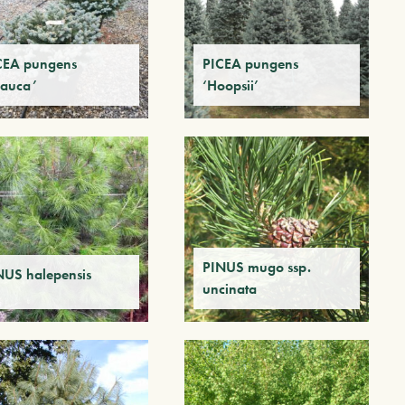
CEA pungens
PICEA pungens
lauca’
‘Hoopsii’
PINUS mugo ssp.
NUS halepensis
uncinata