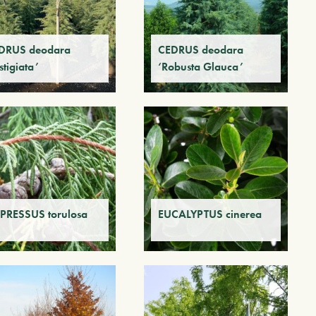
DRUS deodara
CEDRUS deodara
stigiata’
‘Robusta Glauca’
PRESSUS torulosa
EUCALYPTUS cinerea