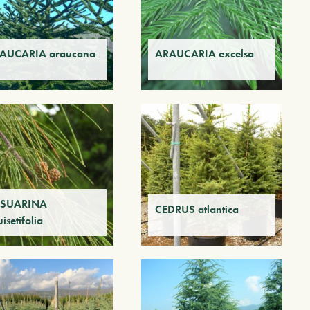
AUCARIA araucana
ARAUCARIA excelsa
SUARINA
CEDRUS atlantica
isetifolia