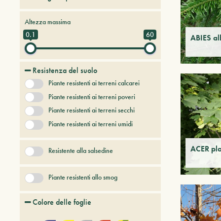
Alberi da frutto
Altezza massima
Alberi e arbusti a foglia caduca
0.1
60
ABIES al
Alberi e arbusti persistenti
Alberi e piante del futuro
Resistenza del suolo
Bambù
Piante resistenti ai terreni calcarei
Conifere
Erbacee perenni
Piante resistenti ai terreni poveri
+ Show More
Piante resistenti ai terreni secchi
Piante resistenti ai terreni umidi
ACER pla
Resistente alla salsedine
Piante resistenti allo smog
Colore delle foglie