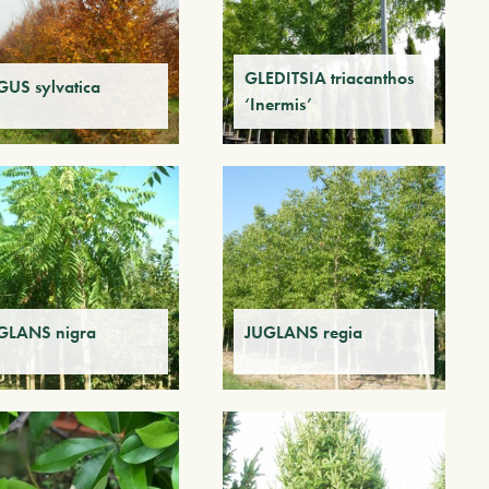
GLEDITSIA triacanthos
GUS sylvatica
‘Inermis’
GLANS nigra
JUGLANS regia