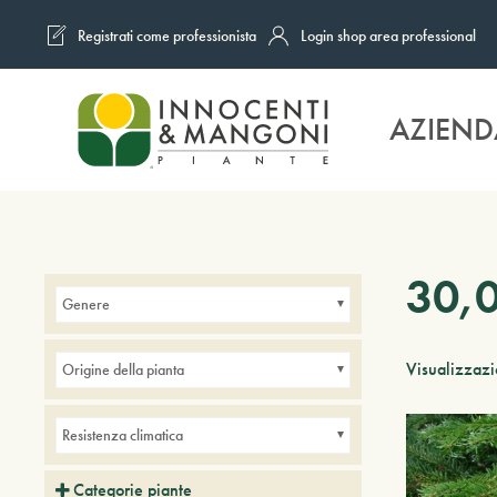
Registrati come professionista
Login shop area professional
Skip to main content
AZIEND
30,
Genere
Visualizzazio
Origine della pianta
Resistenza climatica
Categorie piante