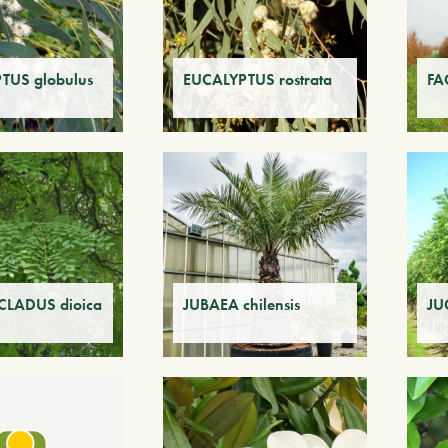
TUS globulus
EUCALYPTUS rostrata
FA
LADUS dioica
JUBAEA chilensis
JU