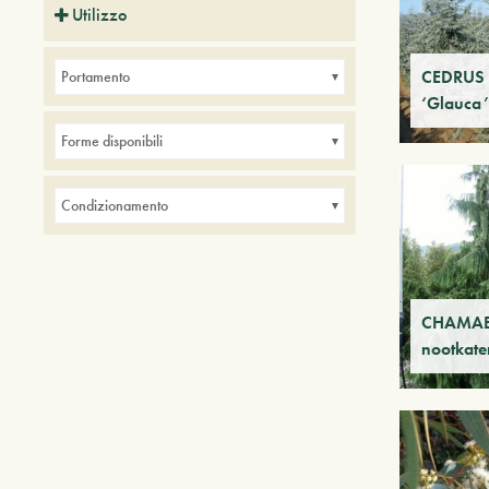
Utilizzo
Piante ideali per balconi
CEDRUS a
Portamento
Piante ideali per bordure
‘Glauca’
Piante ideali per interni
Forme disponibili
+ Show More
Piante ideali per parchi
Condizionamento
CHAMAE
nootkate