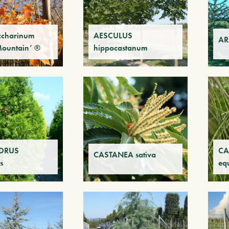
ccharinum
AESCULUS
AR
Mountain’ ®
hippocastanum
DRUS
CA
CASTANEA sativa
s
equ