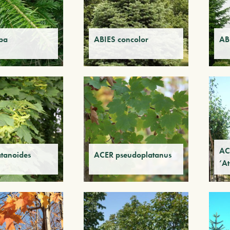
ba
ABIES concolor
AB
AC
tanoides
ACER pseudoplatanus
‘A