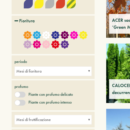
ACER sa
Fioritura
‘Green 
periodo
Mesi di fioritura
CALOCE
profumo
decurren
Piante con profumo delicato
Piante con profumo intenso
Mesi di fruttificazione