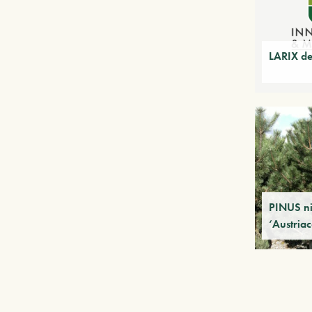
LARIX d
PINUS n
‘Austria