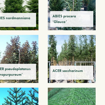
ABIES procera
IES nordmanniana
‘Glauca’
ER pseudoplatanus
ACER saccharinum
tropurpureum’