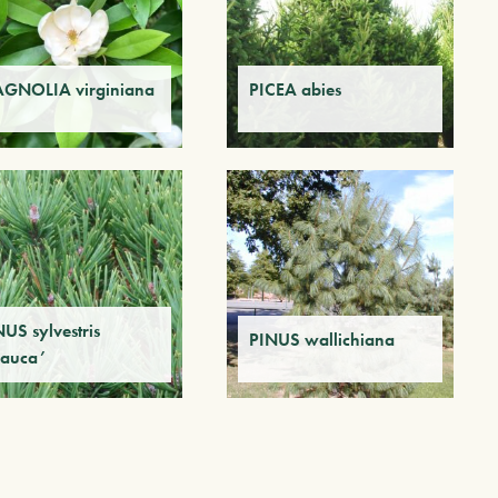
GNOLIA virginiana
PICEA abies
US sylvestris
PINUS wallichiana
lauca’