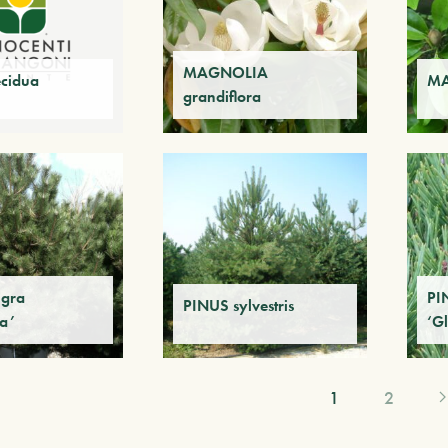
MAGNOLIA
ecidua
MA
grandiflora
igra
PIN
PINUS sylvestris
ca’
‘G
1
2