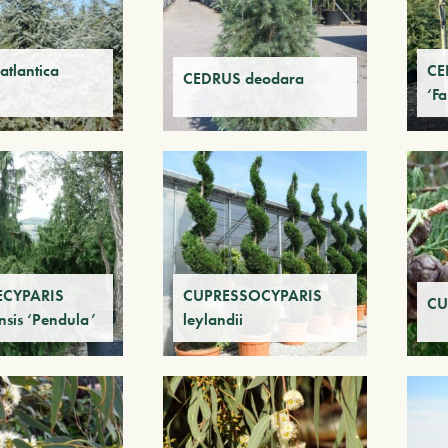
tlantica
CE
CEDRUS deodara
‘Fa
CYPARIS
CUPRESSOCYPARIS
CU
nsis ‘Pendula’
leylandii