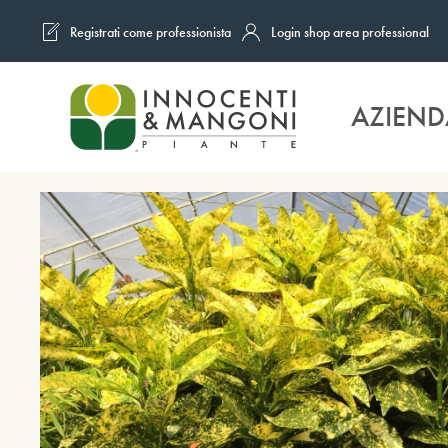
Registrati come professionista
Login shop area professional
Skip to main content
AZIEND