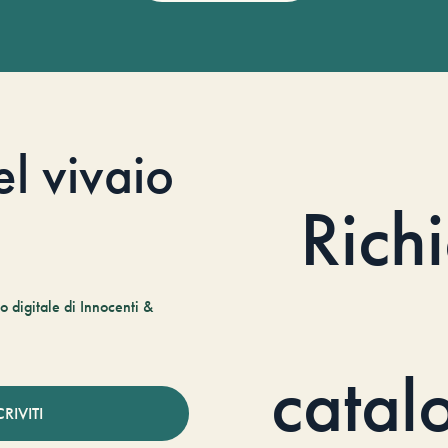
el vivaio
Rich
 digitale di Innocenti &
catal
CRIVITI