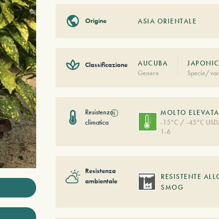
Origine
ASIA ORIENTALE
AUCUBA
JAPONIC
Classificazione
Genere
Specie/var
Resistenza
ⓘ
MOLTO ELEVAT
climatica
-15°C / -45°C US
1-6
Resistenza
RESISTENTE ALL
ambientale
SMOG