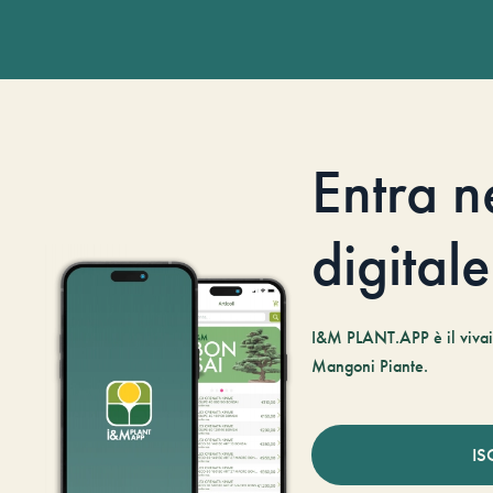
Entra n
digitale
I&M PLANT.APP è il vivaio
Mangoni Piante.
IS