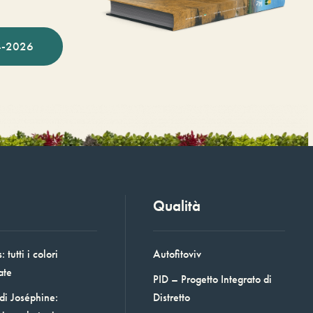
-2026
Qualità
 tutti i colori
Autofitoviv
ate
PID – Progetto Integrato di
 di Joséphine:
Distretto