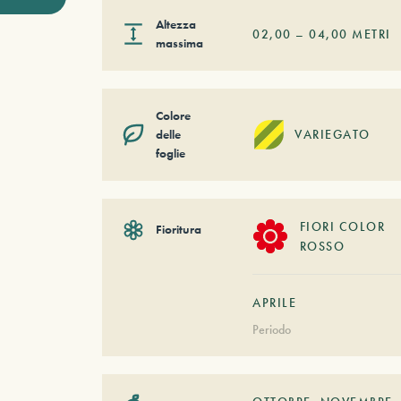
Altezza
02,00
–
04,00
METRI
massima
Colore
delle
VARIEGATO
foglie
FIORI COLOR
Fioritura
ROSSO
APRILE
Periodo