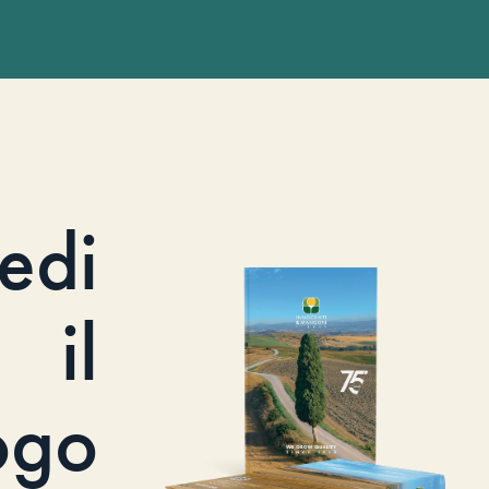
iedi
il
ogo