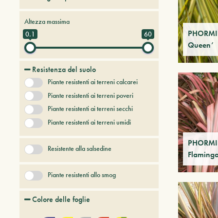
Alberi da frutto
Altezza massima
Alberi e arbusti a foglia caduca
PHORMIU
0.1
60
Queen’
Alberi e arbusti persistenti
Alberi e piante del futuro
Resistenza del suolo
Bambù
Piante resistenti ai terreni calcarei
Conifere
Erbacee perenni
Piante resistenti ai terreni poveri
+ Show More
Piante resistenti ai terreni secchi
Piante resistenti ai terreni umidi
PHORMI
Resistente alla salsedine
Flaming
Piante resistenti allo smog
Colore delle foglie