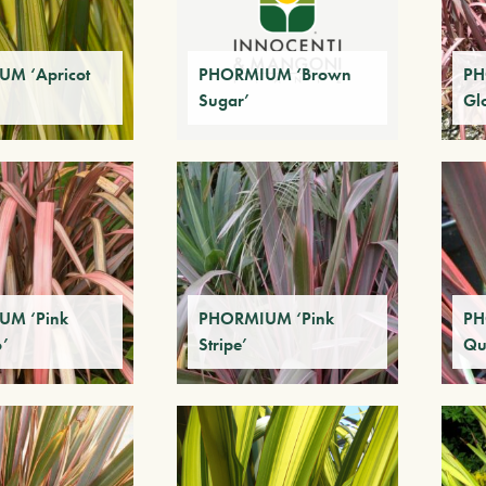
M ‘Apricot
PHORMIUM ‘Brown
PH
Sugar’
Gl
UM ‘Pink
PHORMIUM ‘Pink
PH
o’
Stripe’
Qu