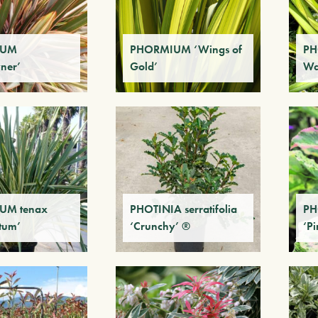
IUM
PHORMIUM ‘Wings of
PH
ner’
Gold’
Wa
UM tenax
PHOTINIA serratifolia
PH
tum’
‘Crunchy’ ®
‘Pi