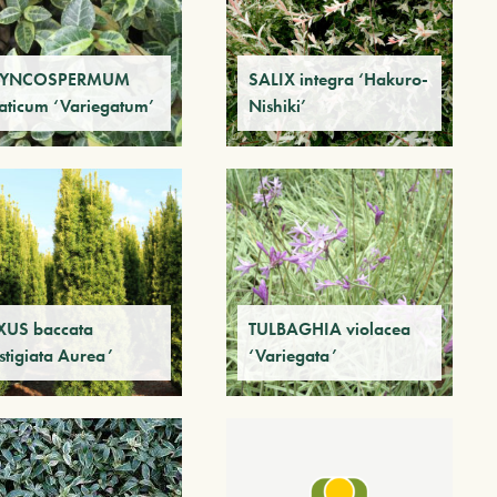
HYNCOSPERMUM
SALIX integra ‘Hakuro-
iaticum ‘Variegatum’
Nishiki’
XUS baccata
TULBAGHIA violacea
stigiata Aurea’
‘Variegata’