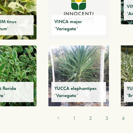
VI
‘A
M tinus
VINCA major
tum’
‘Variegata’
florida
YUCCA elephantipes
YU
ta’
‘Variegata’
‘Br
1
2
3
4