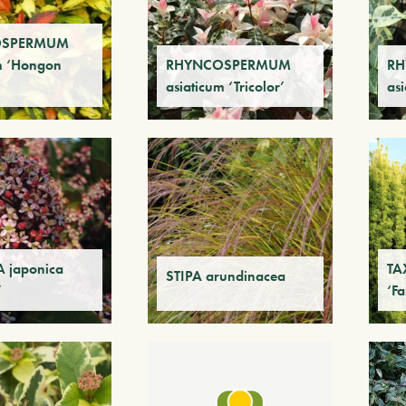
OSPERMUM
m ‘Hongon
RHYNCOSPERMUM
R
asiaticum ‘Tricolor’
as
 japonica
TA
STIPA arundinacea
’
‘Fa