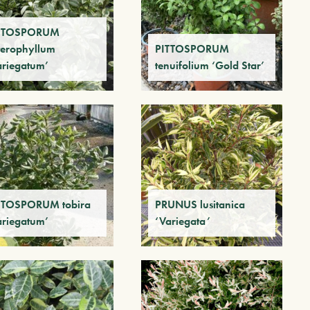
TTOSPORUM
terophyllum
PITTOSPORUM
ariegatum’
tenuifolium ‘Gold Star’
TTOSPORUM tobira
PRUNUS lusitanica
ariegatum’
‘Variegata’