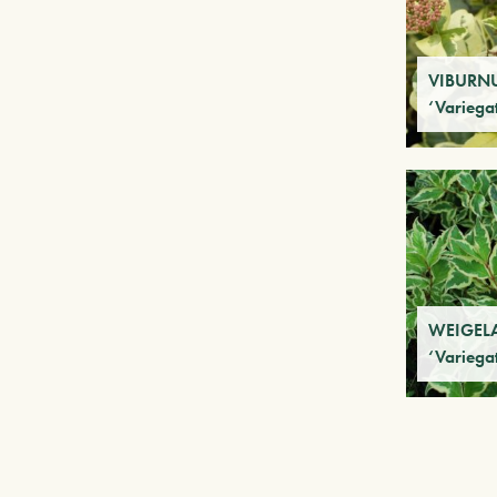
VIBURNU
‘Variega
WEIGELA 
‘Variega