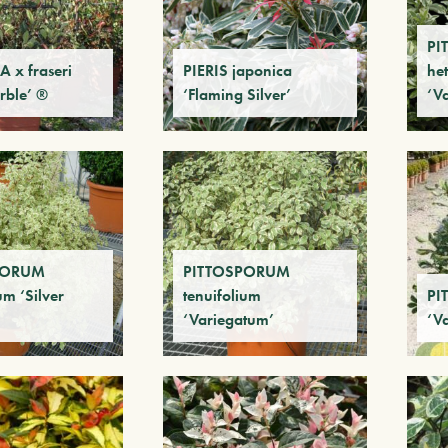
PI
 x fraseri
PIERIS japonica
he
rble’ ®
‘Flaming Silver’
‘V
PORUM
PITTOSPORUM
um ‘Silver
tenuifolium
PI
‘Variegatum’
‘V