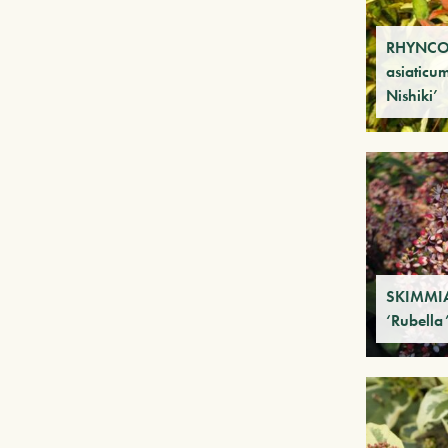
RHYNC
asiaticu
Nishiki’
SKIMMIA
‘Rubella