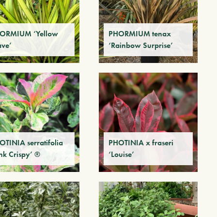
ORMIUM ‘Yellow
PHORMIUM tenax
ve’
‘Rainbow Surprise’
OTINIA serratifolia
PHOTINIA x fraseri
nk Crispy’ ®
‘Louise’