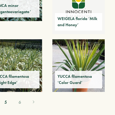
NCA minor
rgenteovariegata’
WEIGELA florida ‘Milk
and Honey’
CCA filamentosa
YUCCA filamentosa
ight Edge’
‘Color Guard’
5
6