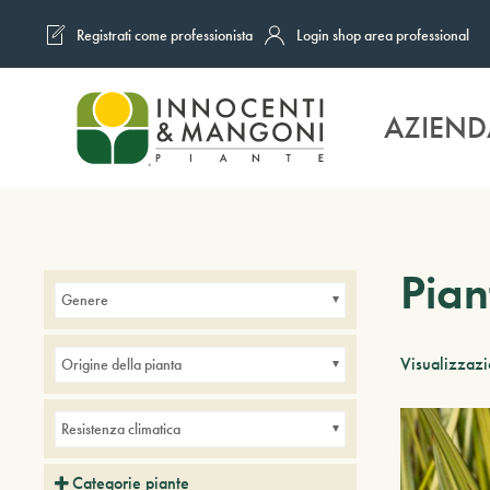
Registrati come professionista
Login shop area professional
Skip to main content
AZIEND
Pian
Genere
Visualizzazi
Origine della pianta
Resistenza climatica
Categorie piante