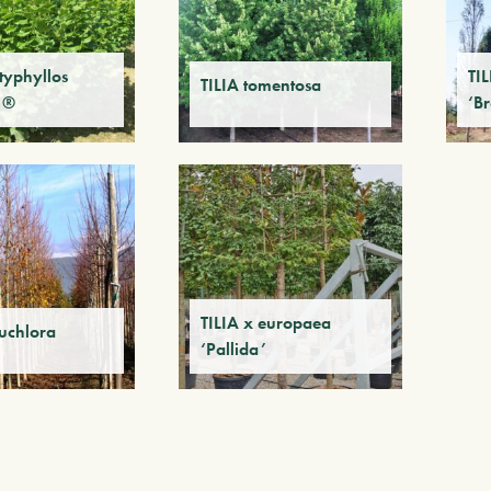
typhyllos
TI
TILIA tomentosa
’ ®
‘B
TILIA x europaea
euchlora
‘Pallida’