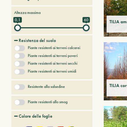
Alberi da frutto
Altezza massima
Alberi e arbusti a foglia caduca
0.1
60
TILIA am
Alberi e arbusti persistenti
Alberi e piante del futuro
Resistenza del suolo
Bambù
Piante resistenti ai terreni calcarei
Conifere
Erbacee perenni
Piante resistenti ai terreni poveri
+ Show More
Piante resistenti ai terreni secchi
Piante resistenti ai terreni umidi
TILIA co
Resistente alla salsedine
Piante resistenti allo smog
Colore delle foglie