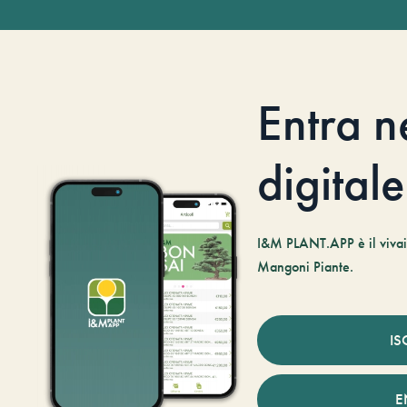
Entra n
digitale
I&M PLANT.APP è il vivaio
Mangoni Piante.
IS
E