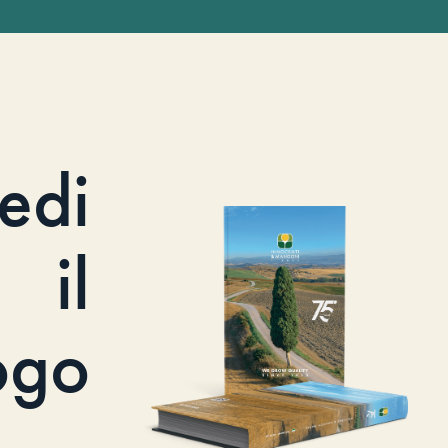
iedi
il
ogo