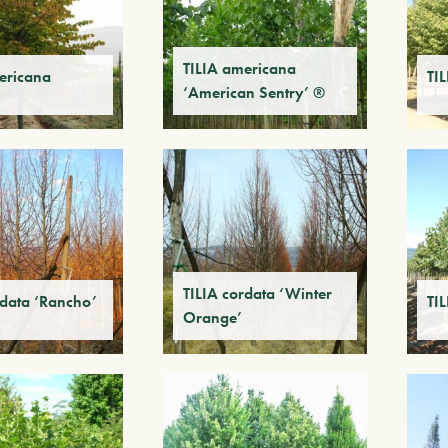
TILIA americana
ericana
TI
‘American Sentry’ ®
TILIA cordata ‘Winter
rdata ‘Rancho’
TI
Orange’