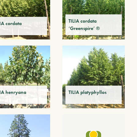
TILIA cordata
LIA cordata
‘Greenspire’ ®
LIA henryana
TILIA platyphyllos