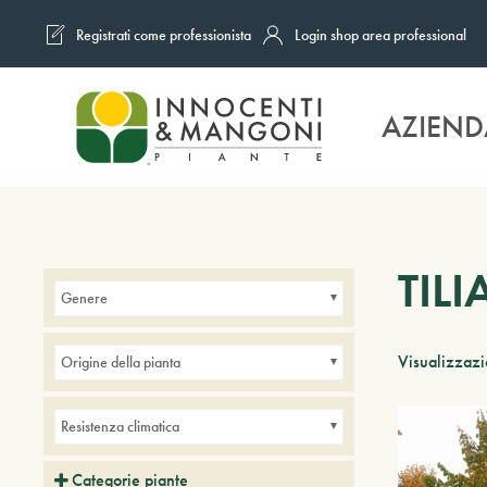
Registrati come professionista
Login shop area professional
Skip to main content
AZIEND
TIL
Genere
Visualizzazio
Origine della pianta
Resistenza climatica
Categorie piante