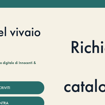
el vivaio
Rich
 digitale di Innocenti &
catal
CRIVITI
NTRA