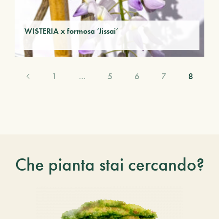
WISTERIA x formosa ‘Jissai’
1
…
5
6
7
8
Che pianta stai cercando?