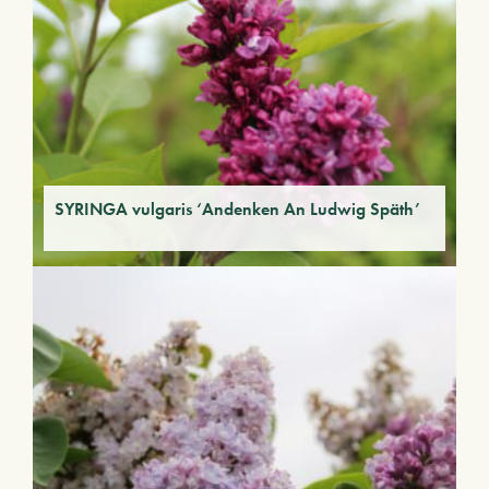
SYRINGA vulgaris ‘Andenken An Ludwig Späth’