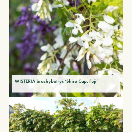
WISTERIA brachybotrys ‘Shiro Cap. Fuji’