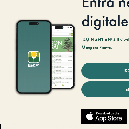
Entra n
digitale
I&M PLANT.APP è il vivaio
Mangoni Piante.
IS
E