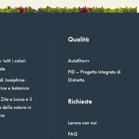
Qualità
 tutti i colori
Autofitoviv
ate
PID – Progetto Integrato di
 di Joséphine:
Distretto
rice e botanica
Zita a Lucca e il
Richieste
o della natura in
era
Lavora con noi
FAQ