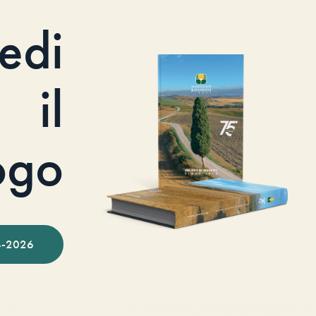
iedi
il
ogo
-2026