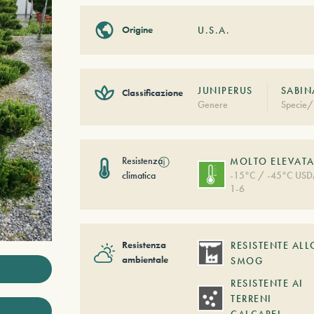
Origine
U.S.A.
JUNIPERUS
SABIN
Classificazione
Genere
Specie/
Resistenza
ⓘ
MOLTO ELEVAT
climatica
-15°C / -45°C US
1-6
Resistenza
RESISTENTE ALL
ambientale
SMOG
RESISTENTE AI
TERRENI
CALCAREI