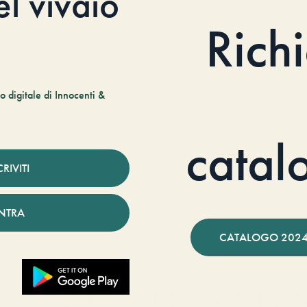
el vivaio
Rich
 digitale di Innocenti &
catal
CRIVITI
NTRA
CATALOGO 2024