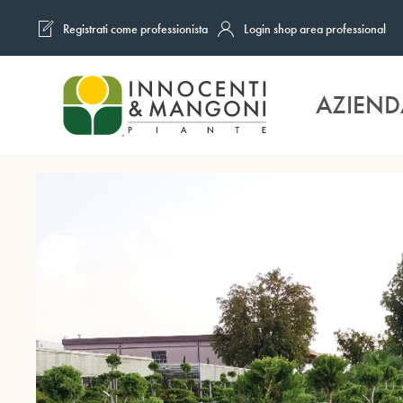
Registrati come professionista
Login shop area professional
Skip to main content
AZIEND