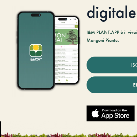
digitale
I&M PLANT.APP è il vivaio
Mangoni Piante.
IS
E