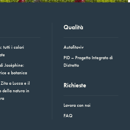
Qualità
 tutti i colori
Autofitoviv
ate
PID – Progetto Integrato di
 di Joséphine:
Distretto
rice e botanica
Zita a Lucca e il
Richieste
o della natura in
era
Lavora con noi
FAQ