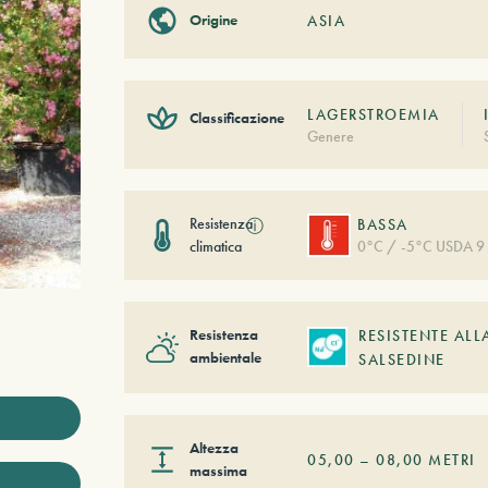
Origine
ASIA
LAGERSTROEMIA
Classificazione
Genere
Resistenza
ⓘ
BASSA
climatica
0°C / -5°C USDA 9
Resistenza
RESISTENTE ALL
ambientale
SALSEDINE
Altezza
05,00
–
08,00
METRI
massima