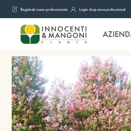
Registrati come professionista
Login shop area professional
Skip to main content
AZIEND