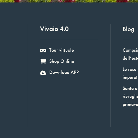
Vivaio 4.0
Blog
Tour virtuale
Campsis:
dell’est
Shop Online
Le rose
Download APP
imperat
Santa a 
risvegli
primav