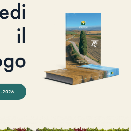
iedi
il
ogo
-2026