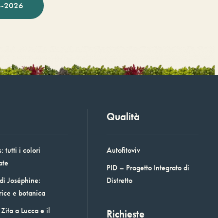
-2026
Qualità
 tutti i colori
Autofitoviv
ate
PID – Progetto Integrato di
 di Joséphine:
Distretto
rice e botanica
Zita a Lucca e il
Richieste