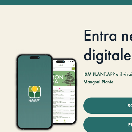
Entra n
digitale
I&M PLANT.APP è il vivaio
Mangoni Piante.
IS
E