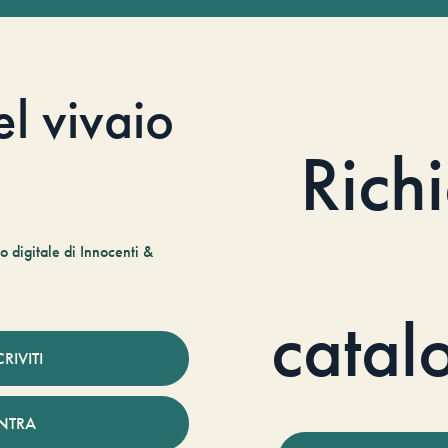
el vivaio
Rich
 digitale di Innocenti &
catal
CRIVITI
NTRA