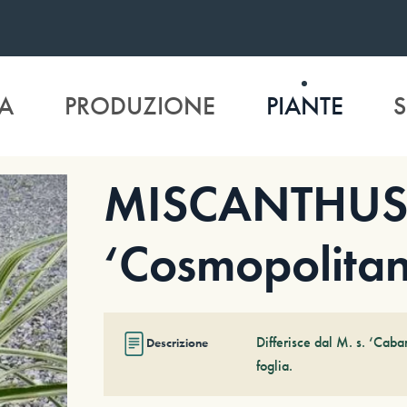
A
PRODUZIONE
PIANTE
S
MISCANTHUS s
‘Cosmopolitan
Differisce dal M. s. ‘Caba
Descrizione
foglia.