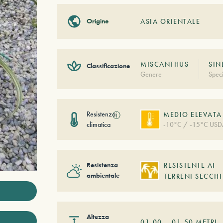
Origine
ASIA ORIENTALE
MISCANTHUS
SIN
Classificazione
Genere
Spec
Resistenza
ⓘ
MEDIO ELEVATA
climatica
-10°C / -15°C USD
Resistenza
RESISTENTE AI
ambientale
TERRENI SECCHI
Altezza
01,00
–
01,50
METRI