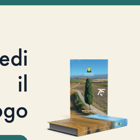
iedi
il
ogo