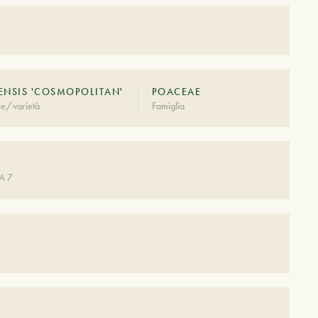
ENSIS 'COSMOPOLITAN'
POACEAE
ie/varietà
Famiglia
A 7