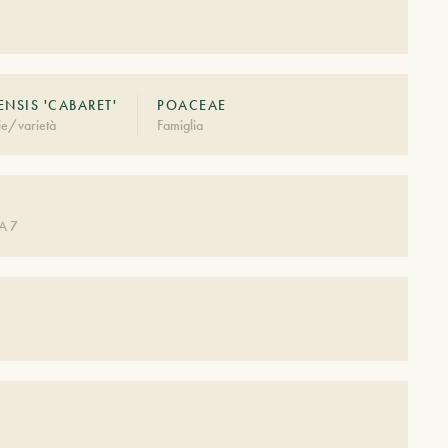
ENSIS 'CABARET'
POACEAE
ie/varietà
Famiglia
A 7