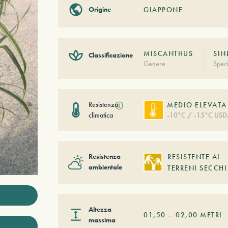
Origine
GIAPPONE
MISCANTHUS
SIN
Classificazione
Genere
Spec
Resistenza
ⓘ
MEDIO ELEVATA
climatica
-10°C / -15°C USD
Resistenza
RESISTENTE AI
ambientale
TERRENI SECCHI
Altezza
01,50
–
02,00
METRI
massima