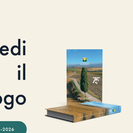
iedi
il
ogo
-2026