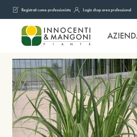
Registrati come professionista
Login shop area professional
Skip to main content
AZIEND