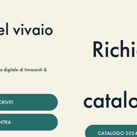
el vivaio
Rich
 digitale di Innocenti &
catal
CRIVITI
NTRA
CATALOGO 2024