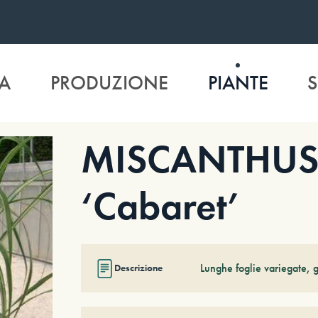
A
PRODUZIONE
PIANTE
S
MISCANTHUS s
‘Cabaret’
Lunghe foglie variegate, g
Descrizione