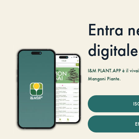
Entra n
digitale
I&M PLANT.APP è il vivaio
Mangoni Piante.
IS
E