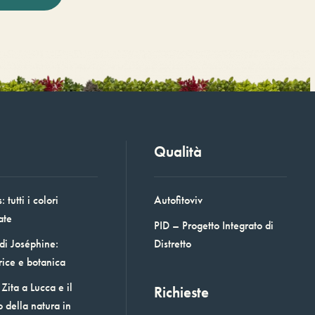
Qualità
 tutti i colori
Autofitoviv
ate
PID – Progetto Integrato di
 di Joséphine:
Distretto
rice e botanica
Zita a Lucca e il
Richieste
o della natura in