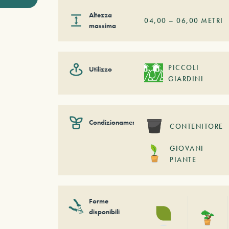
Altezza
04,00
–
06,00
METRI
massima
PICCOLI
Utilizzo
GIARDINI
Condizionamento
CONTENITORE
GIOVANI
PIANTE
Forme
disponibili