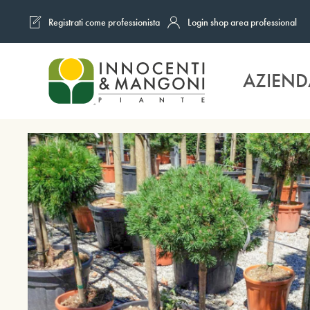
Registrati come professionista
Login shop area professional
Skip to main content
AZIEND