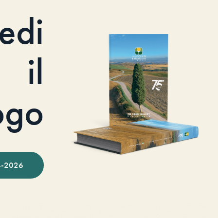
iedi
il
ogo
-2026