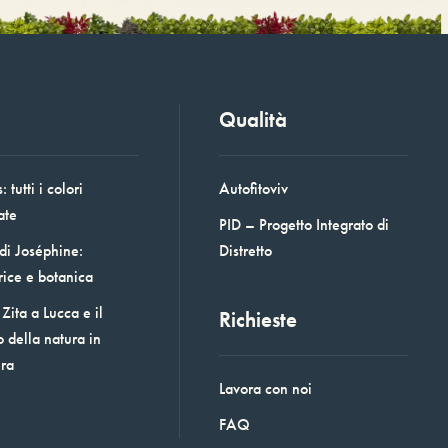
Qualità
 tutti i colori
Autofitoviv
ate
PID – Progetto Integrato di
 di Joséphine:
Distretto
rice e botanica
Zita a Lucca e il
Richieste
o della natura in
era
Lavora con noi
FAQ