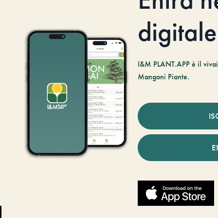
digitale
I&M PLANT.APP è il vivaio
Mangoni Piante.
IS
E