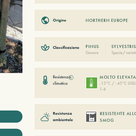
Origine
NORTHERN EUROPE
PINUS
SYLVESTRIS
Classificazione
Genere
Specie/variet
Resistenza
ⓘ
MOLTO ELEVAT
climatica
-15°C / -45°C US
1-6
Resistenza
RESISTENTE ALL
ambientale
SMOG