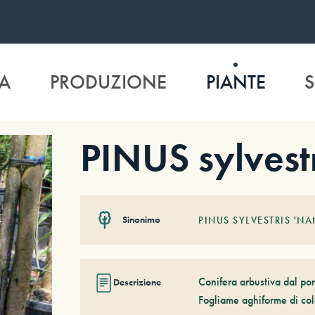
A
PRODUZIONE
PIANTE
S
PINUS sylvestr
Sinonimo
PINUS SYLVESTRIS 'NA
Conifera arbustiva dal po
Descrizione
Fogliame aghiforme di color