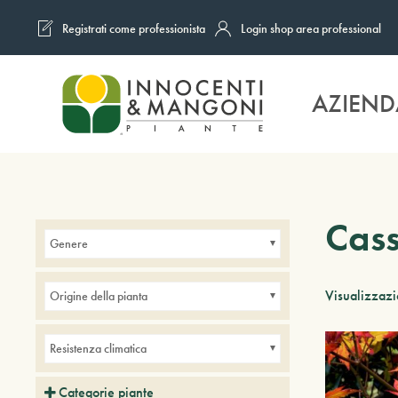
Registrati come professionista
Login shop area professional
Skip to main content
AZIEND
Cass
Genere
Visualizzazio
Origine della pianta
Resistenza climatica
Categorie piante