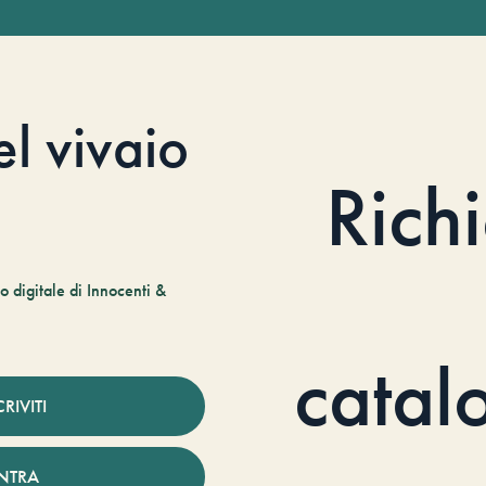
el vivaio
Rich
 digitale di Innocenti &
catal
CRIVITI
NTRA