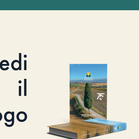
iedi
il
ogo