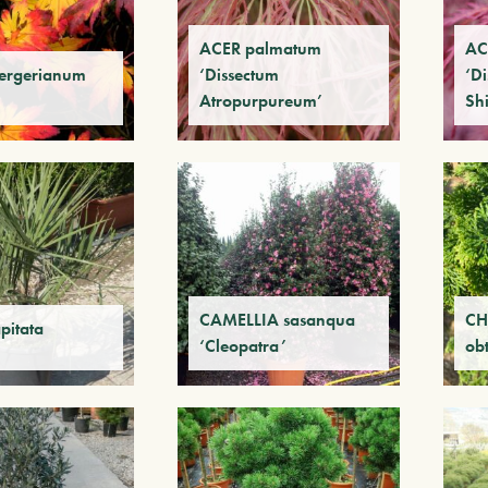
ACER palmatum
AC
ergerianum
‘Dissectum
‘D
Atropurpureum’
Sh
CAMELLIA sasanqua
CH
pitata
‘Cleopatra’
ob