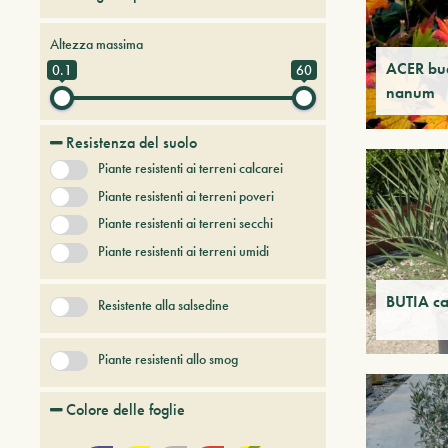
Alberi da frutto
Altezza massima
Alberi e arbusti a foglia caduca
ACER bu
0.1
60
nanum
Alberi e arbusti persistenti
Alberi e piante del futuro
Resistenza del suolo
Bambù
Piante resistenti ai terreni calcarei
Conifere
Erbacee perenni
Piante resistenti ai terreni poveri
+ Show More
Piante resistenti ai terreni secchi
Piante resistenti ai terreni umidi
BUTIA ca
Resistente alla salsedine
Piante resistenti allo smog
Colore delle foglie