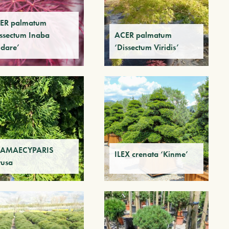
ER palmatum
issectum Inaba
ACER palmatum
idare’
‘Dissectum Viridis’
AMAECYPARIS
ILEX crenata ‘Kinme’
tusa