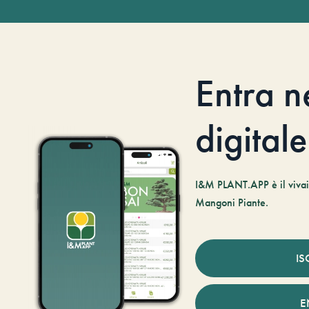
Entra n
digitale
I&M PLANT.APP è il vivaio
Mangoni Piante.
IS
E