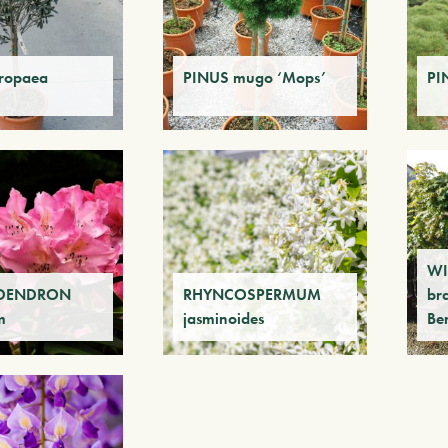
ropaea
PINUS mugo ‘Mops’
PI
WI
DENDRON
RHYNCOSPERMUM
br
m
jasminoides
Ben