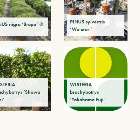
PINUS sylvestris
NUS nigra ‘Brepo’ ®
‘Watereri’
STERIA
WISTERIA
achybotrys ‘Showa
brachybotrys
i’
‘Yokohama Fuji’