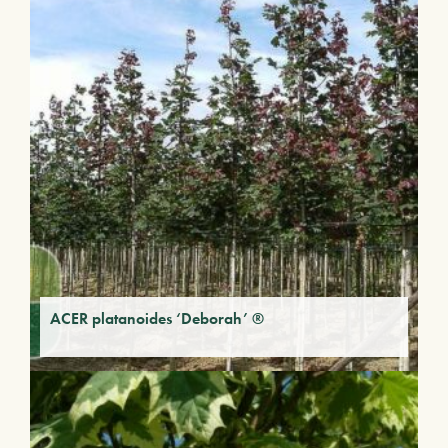
ACER platanoides ‘Deborah’ ®