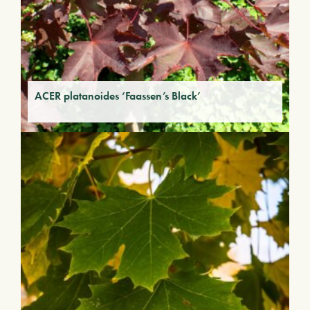
ACER platanoides ‘Faassen’s Black’