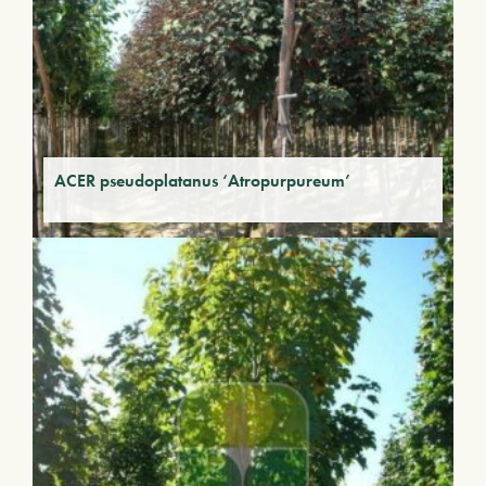
ACER pseudoplatanus ‘Atropurpureum’