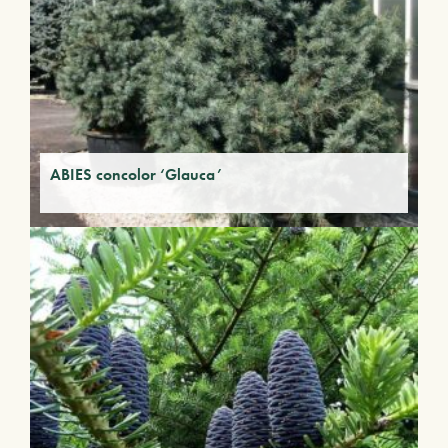
ABIES concolor ‘Glauca’