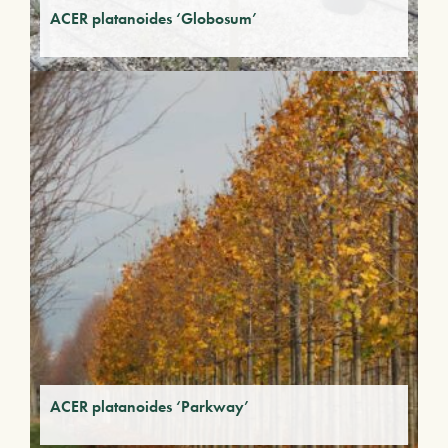
ACER platanoides ‘Globosum’
ACER platanoides ‘Parkway’