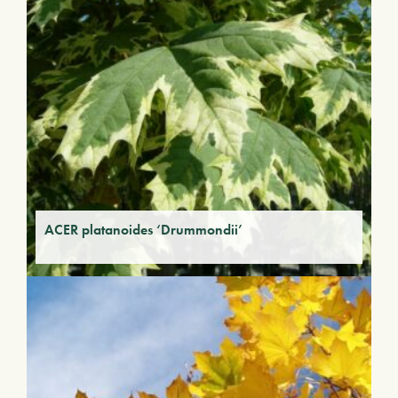
ACER platanoides ‘Drummondii’