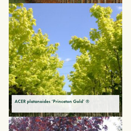
ACER platanoides ‘Princeton Gold’ ®