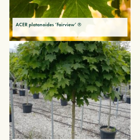
ACER platanoides ‘Fairview’ ®