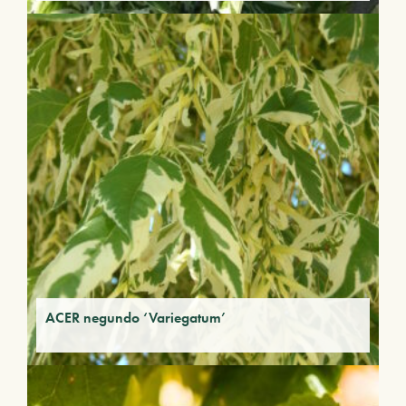
ACER negundo ‘Variegatum’