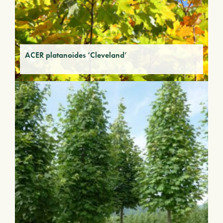
ACER platanoides ‘Cleveland’