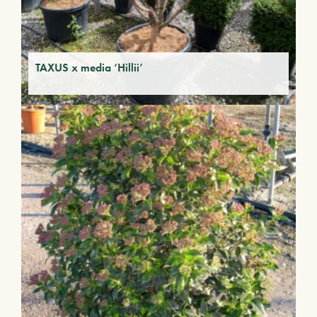
TAXUS x media ‘Hillii’