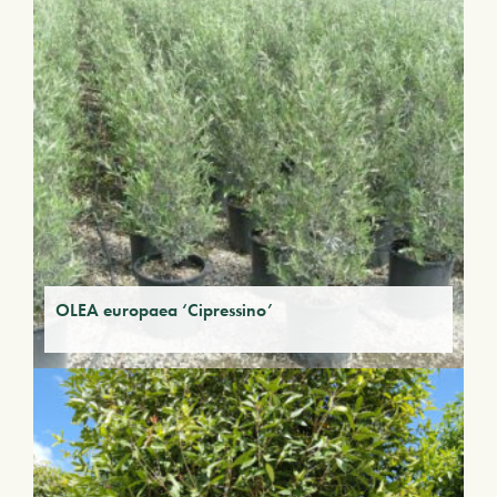
OLEA europaea ‘Cipressino’