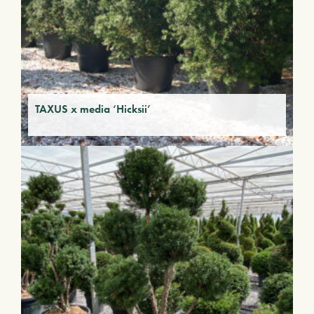
TAXUS x media ‘Hicksii’