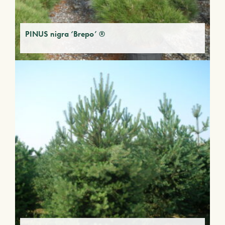
PINUS nigra ‘Brepo’ ®