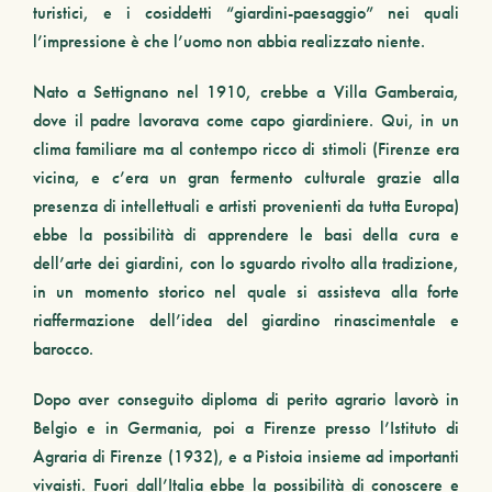
turistici, e i cosiddetti “
giardini-paesaggio
” nei quali
l’impressione è che l’uomo non abbia realizzato niente.
Nato a Settignano nel 1910, crebbe a
Villa Gamberaia
,
dove il padre lavorava come capo giardiniere. Qui, in un
clima familiare ma al contempo ricco di stimoli (Firenze era
vicina, e c’era un gran fermento culturale grazie alla
presenza di intellettuali e artisti provenienti da tutta Europa)
ebbe la possibilità di apprendere le basi della cura e
dell’arte dei giardini, con lo sguardo rivolto alla tradizione,
in un momento storico nel quale si assisteva alla forte
riaffermazione dell’idea del giardino rinascimentale e
barocco.
Dopo aver conseguito diploma di perito agrario lavorò in
Belgio e in Germania, poi a Firenze presso l’Istituto di
Agraria di Firenze (1932), e a
Pistoia
insieme ad importanti
vivaisti
.
Fuori dall’Italia ebbe la possibilità di conoscere e