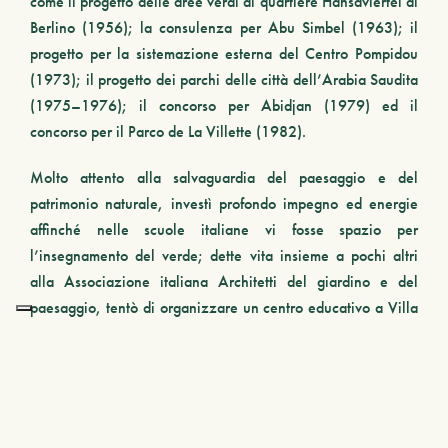
come il progetto delle aree verdi al quartiere Hansaviertel di
Berlino (1956); la consulenza per Abu Simbel (1963); il
progetto per la sistemazione esterna del Centro Pompidou
(1973); il progetto dei parchi delle città dell’Arabia Saudita
(1975–1976); il concorso per Abidjan (1979) ed il
concorso per il Parco de La Villette (1982).
Molto attento alla salvaguardia del paesaggio e del
patrimonio naturale, investì profondo impegno ed energie
affinché nelle scuole italiane vi fosse spazio per
l’insegnamento del verde; dette vita insieme a pochi altri
alla Associazione italiana Architetti del giardino e del
paesaggio, tentò di organizzare un centro educativo a
Villa
Rondinelli
a Fiesole che sarebbe dovuto diventare luogo di
studio e incontro internazionale ma non dispose di sufficienti
aiuti per portare a compimento l’idea, in parte poi ripresa
nelle università italiane, dove fu inserito l’insegnamento
“architettura del paesaggio”.