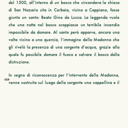
del 1500, all’interno di un bosco che circondava la chiesa
di San Nazario sita in Cerbaia, vicino a Cappiano, fosse
giunto un santo: Beato Gino da Lucca.
La leggenda vuole
che una notte nel bosco scoppiasse un terribile incendio
impossibile da domare. Al santo però apparve, ancora una
volta vicino a una
quercia
, l’immagine della Madonna che
gli rivelò la presenza di una sorgente d’acqua, grazie alla
quale fu possibile domare il fuoco e salvare il bosco dalla
distruzione.
In segno di riconoscenza per l’intervento della Madonna,
venne costruita sul luogo della sorgente una cappellina e il
pittore Bastiano Gherardi da Lucca vi dipinse l’immagine
della Madonna sulla parete sovrastante l’altare. Questa
immagine venne chiamata Madonna della
Querce
.