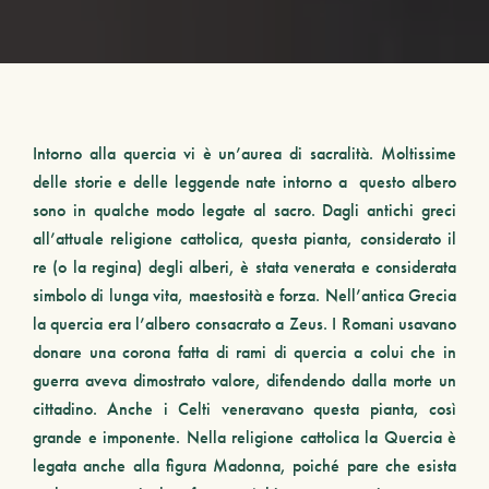
Intorno alla
quercia
vi è un’aurea di sacralità. Moltissime
delle storie e delle leggende nate intorno a questo albero
sono in qualche modo legate al sacro. Dagli antichi greci
all’attuale religione cattolica, questa pianta, considerato il
re (o la regina) degli alberi, è stata venerata e considerata
simbolo di lunga vita, maestosità e forza. Nell’antica Grecia
la quercia era l’albero consacrato a Zeus. I Romani usavano
donare una corona fatta di rami di quercia a colui che in
guerra aveva dimostrato valore, difendendo dalla morte un
cittadino. Anche i Celti veneravano questa pianta, così
grande e imponente. Nella religione cattolica la
Quercia
è
legata anche alla figura Madonna, poiché pare che esista